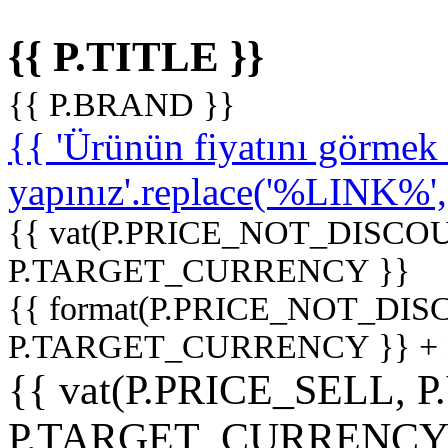
{{ P.TITLE }}
{{ P.BRAND }}
{{ 'Ürünün fiyatını görme
yapınız'.replace('%LINK%', '
{{ vat(P.PRICE_NOT_DISCOU
P.TARGET_CURRENCY }}
{{ format(P.PRICE_NOT_DI
P.TARGET_CURRENCY }} +
{{ vat(P.PRICE_SELL, P
P.TARGET_CURRENCY