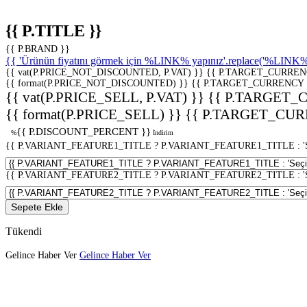
{{ P.TITLE }}
{{ P.BRAND }}
{{ 'Ürünün fiyatını görmek için %LINK% yapınız'.replace('%LINK%', 
{{ vat(P.PRICE_NOT_DISCOUNTED, P.VAT) }}
{{ P.TARGET_CURREN
{{ format(P.PRICE_NOT_DISCOUNTED) }}
{{ P.TARGET_CURRENCY 
{{ vat(P.PRICE_SELL, P.VAT) }}
{{ P.TARGET_
{{ format(P.PRICE_SELL) }}
{{ P.TARGET_CUR
{{ P.DISCOUNT_PERCENT }}
%
İndirim
{{ P.VARIANT_FEATURE1_TITLE ? P.VARIANT_FEATURE1_TITLE : 'Seç
{{ P.VARIANT_FEATURE2_TITLE ? P.VARIANT_FEATURE2_TITLE : 'Seç
Sepete Ekle
Tükendi
Gelince Haber Ver
Gelince Haber Ver