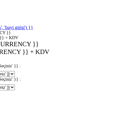
'bayi girişi') }}
CY }}
}} + KDV
CURRENCY }}
RENCY }} + KDV
iniz' }} :
iniz' }} :