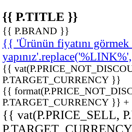
{{ P.TITLE }}
{{ P.BRAND }}
{{ 'Ürünün fiyatını görme
yapınız'.replace('%LINK%', '
{{ vat(P.PRICE_NOT_DISCOU
P.TARGET_CURRENCY }}
{{ format(P.PRICE_NOT_DI
P.TARGET_CURRENCY }} +
{{ vat(P.PRICE_SELL, P
P.TARGET_CURRENCY