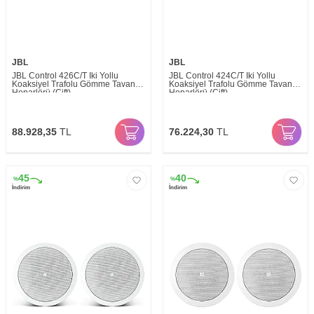
JBL
JBL
JBL Control 426C/T İki Yollu
JBL Control 424C/T İki Yollu
Koaksiyel Trafolu Gömme Tavan
Koaksiyel Trafolu Gömme Tavan
Hoparlörü (Çift)
Hoparlörü (Çift)
88.928,35
TL
76.224,30
TL
45
40
%
%
İndirim
İndirim