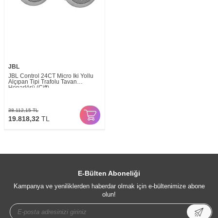
JBL
JBL Control 24CT Micro İki Yollu
Alçıpan Tipi Trafolu Tavan
Hoparlörü (Çift)
38.112,15
TL
19.818,32
TL
E-Bülten Aboneliği
Kampanya ve yeniliklerden haberdar olmak için e-bültenimize abone
olun!