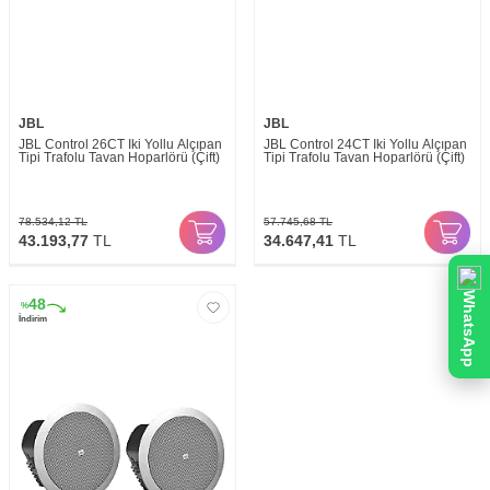
JBL
JBL
JBL Control 26CT İki Yollu Alçıpan
JBL Control 24CT İki Yollu Alçıpan
Tipi Trafolu Tavan Hoparlörü (Çift)
Tipi Trafolu Tavan Hoparlörü (Çift)
78.534,12
TL
57.745,68
TL
43.193,77
TL
34.647,41
TL
WhatsApp
48
%
İndirim