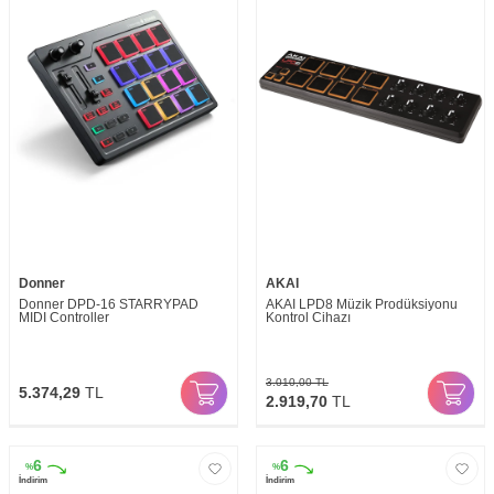
Donner
AKAI
Donner DPD-16 STARRYPAD
AKAI LPD8 Müzik Prodüksiyonu
MIDI Controller
Kontrol Cihazı
3.010,00
TL
5.374,29
TL
2.919,70
TL
6
6
%
%
İndirim
İndirim