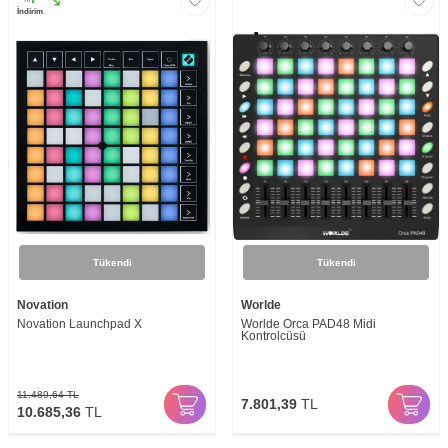
İndirim
Tükendi
Tükendi
Novation
Worlde
Novation Launchpad X
Worlde Orca PAD48 Midi
Kontrolcüsü
11.489,64
TL
7.801,39
TL
10.685,36
TL