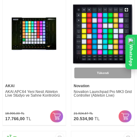
WhatsApp
Tükendi
AKAI
Novation
AKAI APC64 Yeni Nesil Ableton
Novation Launchpad Pro MK3 Grid
Live Stüdyo ve Sahne Kontrolörü
Controller (Ableton Live)
18.900,00
TL
21.924,67
TL
17.766,00
TL
20.534,90
TL
7
%