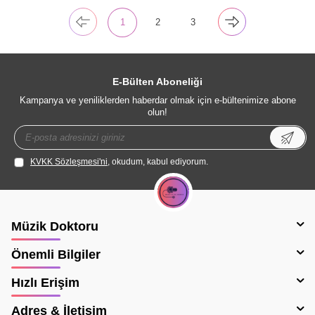
1
2
3
E-Bülten Aboneliği
Kampanya ve yeniliklerden haberdar olmak için e-bültenimize abone
olun!
KVKK Sözleşmesi'ni
, okudum, kabul ediyorum.
Müzik Doktoru
Önemli Bilgiler
Hızlı Erişim
Adres & İletişim