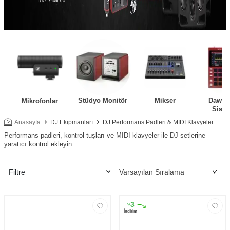
Stüdyo Monitör
Mikser
Daw Ko
Mikrofonlar
Siste
Anasayfa
DJ Ekipmanları
DJ Performans Padleri & MIDI Klavyeler
Performans padleri, kontrol tuşları ve MIDI klavyeler ile DJ setlerine
yaratıcı kontrol ekleyin.
Filtre
3
%
İndirim