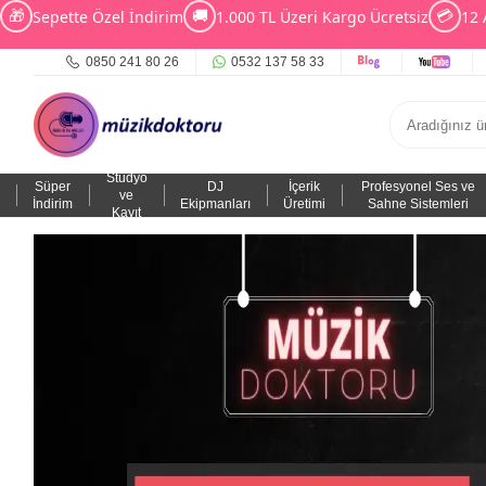
🎁
🚚
💳
Sepette Özel İndirim
1.000 TL Üzeri Kargo Ücretsiz
12 
0850 241 80 26
0532 137 58 33
Stüdyo
Süper
DJ
İçerik
Profesyonel Ses ve
ve
İndirim
Ekipmanları
Üretimi
Sahne Sistemleri
Kayıt