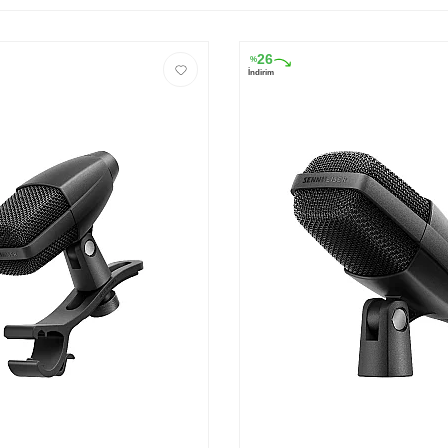
26
%
İndirim