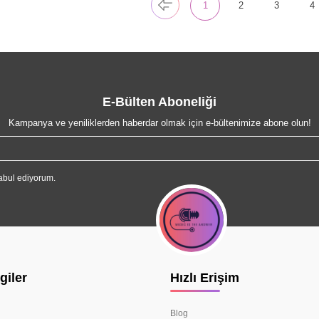
1
2
3
4
E-Bülten Aboneliği
Kampanya ve yeniliklerden haberdar olmak için e-bültenimize abone olun!
abul ediyorum.
giler
Hızlı Erişim
Blog