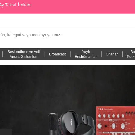
Ay Taksit İmkânı
Seslendirme ve Acil
Yaylı
Ba
Broadcast
Gitarlar
Anons Sistemleri
Enstrümanlar
Perk