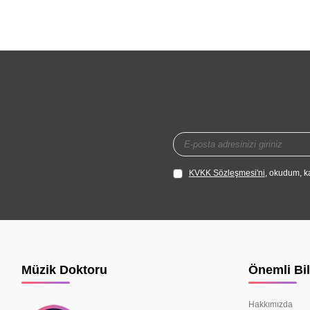
KVKK Sözleşmesi'ni
, okudum, k
Müzik Doktoru
Önemli Bil
Hakkımızda