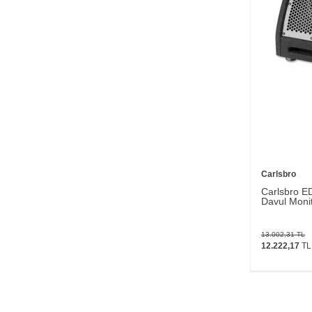
Carlsbro
Carlsbro E
Davul Monit
13.002,31
TL
12.222,17
TL