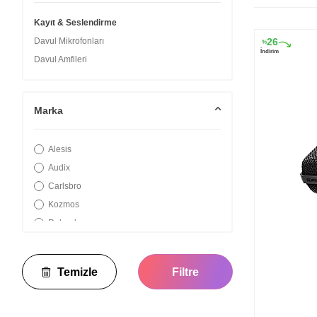
Kayıt & Seslendirme
Davul Mikrofonları
26
%
İndirim
Davul Amfileri
Marka
Alesis
Audix
Carlsbro
Kozmos
Roland
sE Electronics
Sennheiser
Temizle
Filtre
Takstar
Yamaha