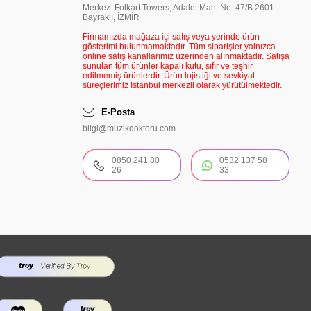
Merkez: Folkart Towers, Adalet Mah. No: 47/B 2601
Bayraklı, İZMİR
Firmamızda mağaza içi satış veya yerinde ürün
gösterimi bulunmamaktadır. Tüm siparişler yalnızca
online satış kanallarımız üzerinden alınmaktadır. Satışa
sunulan tüm ürünler kapalı kutu, sıfır ve teşhir
edilmemiş ürünlerdir. Ürün lojistiği ve sevkiyat
süreçlerimiz İstanbul merkezli olarak yürütülmektedir.
E-Posta
bilgi@muzikdoktoru.com
0850 241 80
0532 137 58
26
33