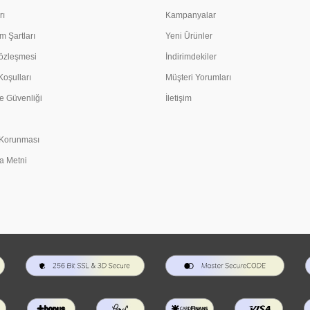
rı
Kampanyalar
m Şartları
Yeni Ürünler
Sözleşmesi
İndirimdekiler
Koşulları
Müşteri Yorumları
e Güvenliği
İletişim
n Korunması
a Metni