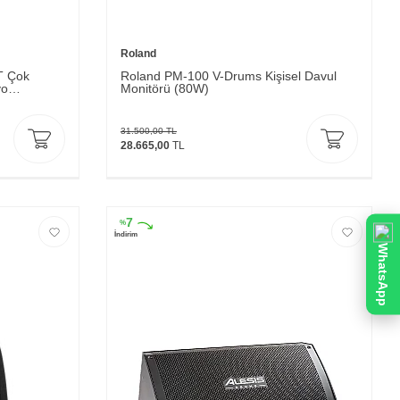
Roland
T Çok
Roland PM-100 V-Drums Kişisel Davul
yo
Monitörü (80W)
31.500,00
TL
28.665,00
TL
7
%
İndirim
WhatsApp