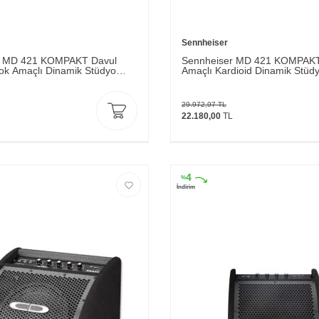
Sennheiser
r MD 421 KOMPAKT Davul
Sennheiser MD 421 KOMPAK
Çok Amaçlı Dinamik Stüdyo
Amaçlı Kardioid Dinamik Stüd
Mikrofonu
29.972,97
TL
22.180,00
TL
4
%
İndirim