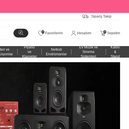
Sipariş Takip
0
0
Favorilerim
Hesabım
Sepetim
Piyano
Ev Müzik ve
Kablo
teri ve
Nefesli
ve
Sinema
&
üsyonlar
Enstrümanlar
Klavyeler
Sistemleri
Stand