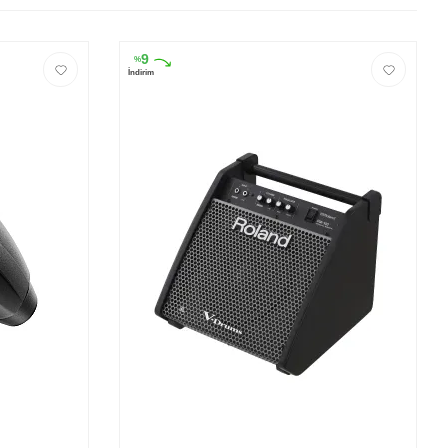
9
%
İndirim