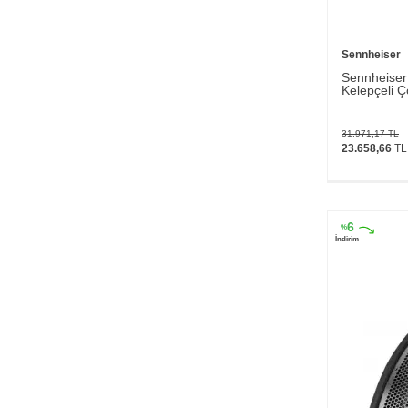
Sennheiser
Sennheise
Kelepçeli 
Mikrofonu
31.971,17
TL
23.658,66
TL
6
%
İndirim