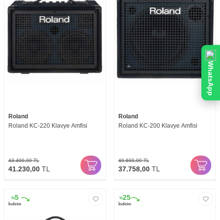
WhatsApp
Roland
Roland
Roland KC-220 Klavye Amfisi
Roland KC-200 Klavye Amfisi
43.400,00
TL
40.600,00
TL
41.230,00
TL
37.758,00
TL
5
25
%
%
İndirim
İndirim