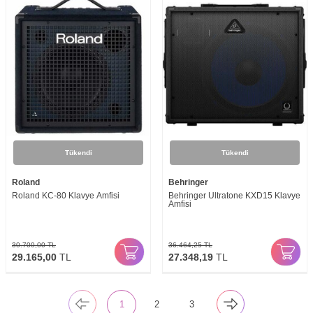
Tükendi
Tükendi
Roland
Behringer
Roland KC-80 Klavye Amfisi
Behringer Ultratone KXD15 Klavye
Amfisi
30.700,00
TL
36.464,25
TL
29.165,00
TL
27.348,19
TL
1
2
3