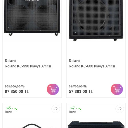
Roland
Roland
Roland KC-990 Klavye Amfisi
Roland KC-600 Klavye Amfisi
103.000,00
TL
61.700,00
TL
97.850,00
TL
57.381,00
TL
5
7
%
%
İndirim
İndirim