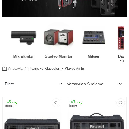
Stüdyo Monitör
Mikser
Daw Ko
Mikrofonlar
Siste
Anasayfa
Piyano ve Klavyeler
Klavye Amfisi
Filtre
5
7
%
%
İndirim
İndirim