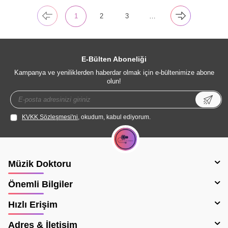
1
2
3
…
E-Bülten Aboneliği
Kampanya ve yeniliklerden haberdar olmak için e-bültenimize abone
olun!
KVKK Sözleşmesi'ni
, okudum, kabul ediyorum.
Müzik Doktoru
Önemli Bilgiler
Hızlı Erişim
Adres & İletişim