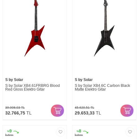
S by Solar
S by Solar
S by Solar XB4.61FRBRG Blood
S by Solar XB4.6C Carbon Black
Red Gloss Elektro Gitar
Matte Elektro Gitar
39.008,03
TL
45.620,51
TL
32.766,75
TL
29.653,33
TL
9
8
%
%
İndirim
İndirim