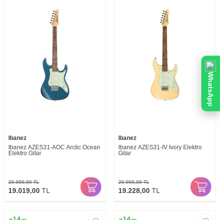
WhatsApp
Ibanez
Ibanez
Ibanez AZES31-AOC Arctic Ocean
Ibanez AZES31-IV Ivory Elektro
Elektro Gitar
Gitar
20.900,00
TL
20.900,00
TL
19.019,00
TL
19.228,00
TL
14
14
%
%