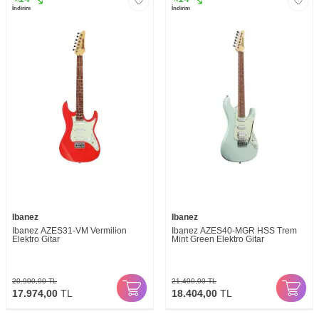
İndirim
İndirim
Ibanez
Ibanez
Ibanez AZES31-VM Vermilion
Ibanez AZES40-MGR HSS Trem
Elektro Gitar
Mint Green Elektro Gitar
20.900,00
TL
21.400,00
TL
17.974,00
TL
18.404,00
TL