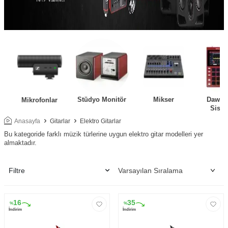
Stüdyo Monitör
Mikser
Daw Ko
Mikrofonlar
Siste
Anasayfa
Gitarlar
Elektro Gitarlar
Bu kategoride farklı müzik türlerine uygun elektro gitar modelleri yer
almaktadır.
Filtre
16
35
%
%
İndirim
İndirim