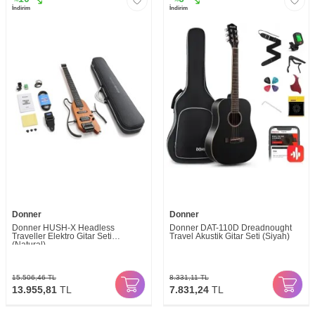
İndirim
İndirim
Donner
Donner
Donner HUSH-X Headless
Donner DAT-110D Dreadnought
Traveller Elektro Gitar Seti
Travel Akustik Gitar Seti (Siyah)
(Natural)
15.506,46
TL
8.331,11
TL
13.955,81
TL
7.831,24
TL