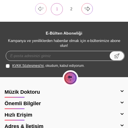
1
2
E-Bülten Aboneliği
Kampanya ve yeniliklerden haberdar olmak için e-bültenimize abone
olun!
KVKK Sözleşmesi'ni
, okudum, kabul ediyorum.
Müzik Doktoru
Önemli Bilgiler
Hızlı Erişim
Adres & İletişim