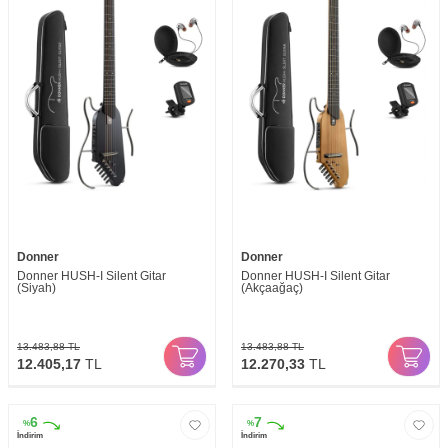
Donner
Donner
Donner HUSH-I Silent Gitar
Donner HUSH-I Silent Gitar
(Siyah)
(Akçaağaç)
13.483,88
TL
13.483,88
TL
12.405,17
TL
12.270,33
TL
6
7
%
%
İndirim
İndirim