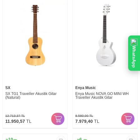
WhatsApp
SX
Enya Music
SX TG1 Traveller Akustik Gitar
Enya Music NOVA GO MINI WH
(Natural)
Traveller Akustik Gitar
12.713,37
TL
8.580,00
TL
11.950,57
TL
7.979,40
TL
10
6
%
%