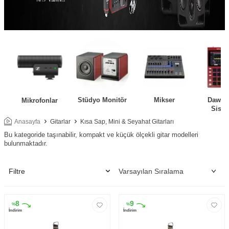
Stüdyo Monitör
Mikser
Daw Ko
Mikrofonlar
Siste
Anasayfa
Gitarlar
Kısa Sap, Mini & Seyahat Gitarları
Bu kategoride taşınabilir, kompakt ve küçük ölçekli gitar modelleri
bulunmaktadır.
Filtre
8
9
%
%
İndirim
İndirim