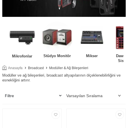
Stüdyo Monitör
Mikser
Daw Ko
Mikrofonlar
Siste
Anasayfa
Broadcast
Modüller & Ağ Bileşenleri
Modüller ve ağ bileşenleri, broadcast altyapılarının ölçeklenebilirliğini ve
esnekliğini artırır.
Filtre