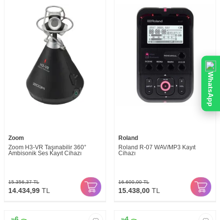
WhatsApp
Zoom
Roland
Zoom H3-VR Taşınabilir 360°
Roland R-07 WAV/MP3 Kayıt
Ambisonik Ses Kayıt Cihazı
Cihazı
15.356,37
TL
16.600,00
TL
14.434,99
TL
15.438,00
TL
6
4
%
%