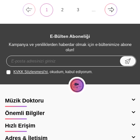
1
2
3
…
E-Bülten Aboneliği
Kampanya ve yeniliklerden haberdar olmak için e-bültenimize abone
olun!
KVKK Sözleşmesi'ni
, okudum, kabul ediyorum.
Müzik Doktoru
Önemli Bilgiler
Hızlı Erişim
Adres & İletişim