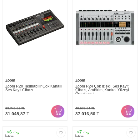
Zoom
Zoom
Zoom R20 Taşınabilir Çok Kanallı
Zoom R24 Çok İzlekli Ses Kayıt
Ses Kayıt Cihazı
Cihazı, Arabirim, Kontrol Yüzeyi ve
Örnekleyici
33.745,51
TL
40.677,54
TL
31.045,87
TL
37.016,56
TL
6
7
%
%
İndirim
İndirim