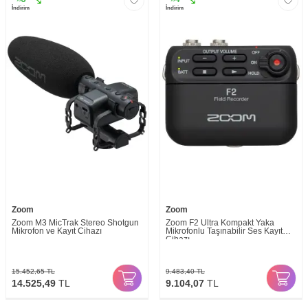
İndirim
İndirim
Zoom
Zoom
Zoom M3 MicTrak Stereo Shotgun
Zoom F2 Ultra Kompakt Yaka
Mikrofon ve Kayıt Cihazı
Mikrofonlu Taşınabilir Ses Kayıt
Cihazı
15.452,65
TL
9.483,40
TL
14.525,49
TL
9.104,07
TL