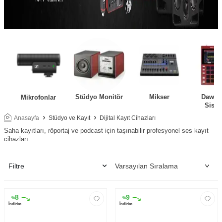
Stüdyo Monitör
Mikser
Daw Ko
Mikrofonlar
Siste
Anasayfa
Stüdyo ve Kayıt
Dijital Kayıt Cihazları
Saha kayıtları, röportaj ve podcast için taşınabilir profesyonel ses kayıt
cihazları.
Filtre
8
9
%
%
İndirim
İndirim