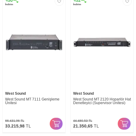
50
52
%
%
İndirim
İndirim
West Sound
West Sound
West Sound MT 7111 Genişleme
West Sound MT 2120 Hoparlör Hat
Ünitesi
Denetleyici (Supervisor Ünitesi)
66.431,96
TL
44.480,53
TL
33.215,98
TL
21.350,65
TL