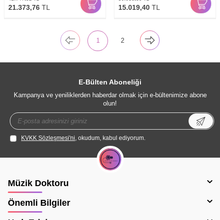
21.373,76
TL
15.019,40
TL
1
2
E-Bülten Aboneliği
Kampanya ve yeniliklerden haberdar olmak için e-bültenimize abone
olun!
KVKK Sözleşmesi'ni
, okudum, kabul ediyorum.
Müzik Doktoru
Önemli Bilgiler