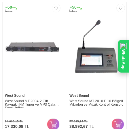
50
50
%
%
İndirim
İndirim
WhatsApp
West Sound
West Sound
West Sound MT 2004-2 Çift
West Sound MT 2010 E 10 Bölgeli
Kaynaklı FM Tuner ve MP3 Çalar /
Mikrofon ve Müzik Kontrol Konsolu
Kayıt Ünitesi
34.660,15
TL
77.985,34
TL
17.330,08
TL
38.992,67
TL