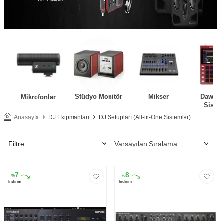
Stüdyo Monitör
Mikser
Daw Ko
Mikrofonlar
Siste
Anasayfa
DJ Ekipmanları
DJ Setupları (All-in-One Sistemler)
Filtre
7
8
%
%
İndirim
İndirim