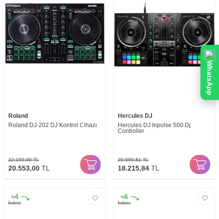
WhatsApp
Roland
Hercules DJ
Roland DJ-202 DJ Kontrol Cihazı
Hercules DJ Inpulse 500 Dj
Controller
22.100,00
TL
20.699,81
TL
20.553,00
TL
18.215,84
TL
4
6
%
%
İndirim
İndirim