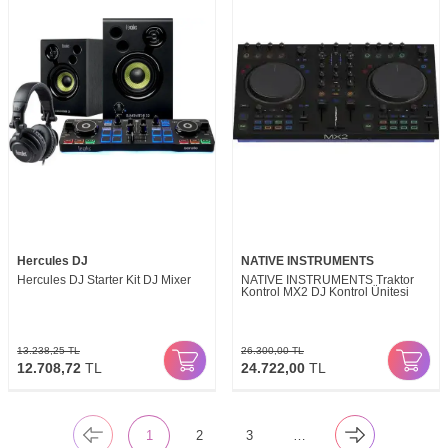
Hercules DJ
NATIVE INSTRUMENTS
Hercules DJ Starter Kit DJ Mixer
NATIVE INSTRUMENTS Traktor
Kontrol MX2 DJ Kontrol Ünitesi
13.238,25
TL
26.300,00
TL
12.708,72
TL
24.722,00
TL
1
2
3
…