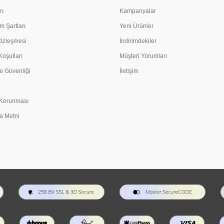
rı
Kampanyalar
m Şartları
Yeni Ürünler
Sözleşmesi
İndirimdekiler
Koşulları
Müşteri Yorumları
e Güvenliği
İletişim
n Korunması
a Metni