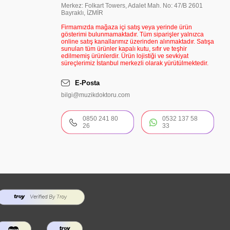
Merkez: Folkart Towers, Adalet Mah. No: 47/B 2601
Bayraklı, İZMİR
Firmamızda mağaza içi satış veya yerinde ürün
gösterimi bulunmamaktadır. Tüm siparişler yalnızca
online satış kanallarımız üzerinden alınmaktadır. Satışa
sunulan tüm ürünler kapalı kutu, sıfır ve teşhir
edilmemiş ürünlerdir. Ürün lojistiği ve sevkiyat
süreçlerimiz İstanbul merkezli olarak yürütülmektedir.
E-Posta
bilgi@muzikdoktoru.com
0850 241 80
0532 137 58
26
33