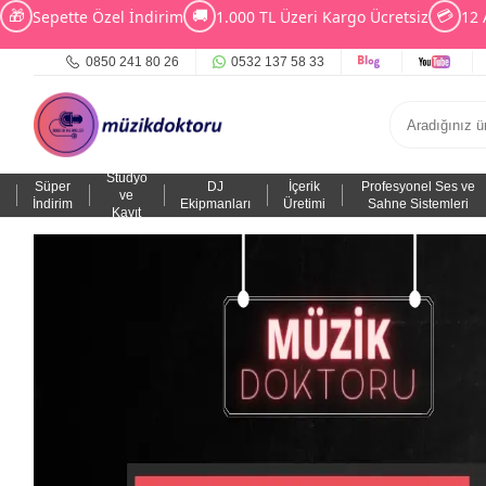
🎁
🚚
💳
Sepette Özel İndirim
1.000 TL Üzeri Kargo Ücretsiz
12 
0850 241 80 26
0532 137 58 33
Stüdyo
Süper
DJ
İçerik
Profesyonel Ses ve
ve
İndirim
Ekipmanları
Üretimi
Sahne Sistemleri
Kayıt