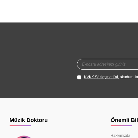
KVKK Sözleşmesi'ni
, okudum, k
Müzik Doktoru
Önemli Bil
Hakkımızda