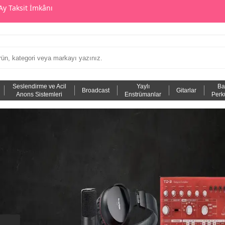
Ay Taksit İmkânı
Seslendirme ve Acil
Yaylı
Ba
Broadcast
Gitarlar
Anons Sistemleri
Enstrümanlar
Perk