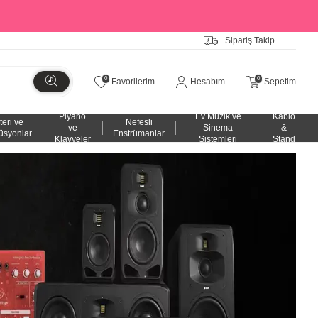
Sipariş Takip
0
0
Favorilerim
Hesabım
Sepetim
Piyano
Ev Müzik ve
Kablo
teri ve
Nefesli
ve
Sinema
&
üsyonlar
Enstrümanlar
Klavyeler
Sistemleri
Stand