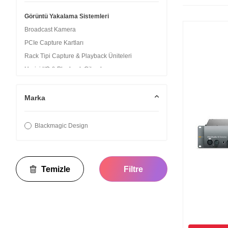
Görüntü Yakalama Sistemleri
Broadcast Kamera
PCIe Capture Kartları
Rack Tipi Capture & Playback Üniteleri
Harici I/O & Playback Cihazları
Marka
Blackmagic Design
Temizle
Filtre