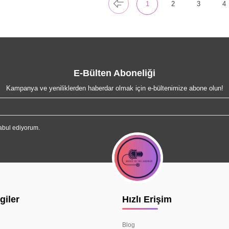
1
2
3
4
E-Bülten Aboneliği
Kampanya ve yeniliklerden haberdar olmak için e-bültenimize abone olun!
abul ediyorum.
giler
Hızlı Erişim
Blog