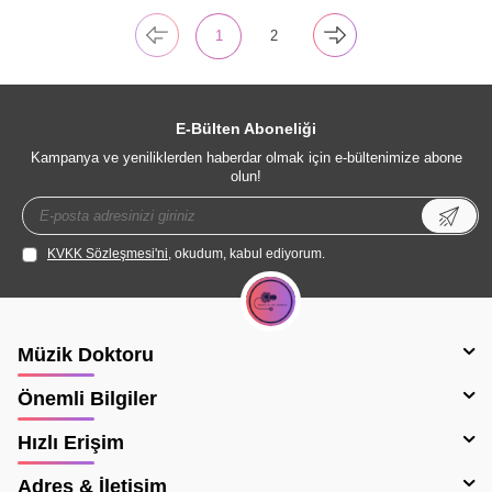
1
2
E-Bülten Aboneliği
Kampanya ve yeniliklerden haberdar olmak için e-bültenimize abone
olun!
KVKK Sözleşmesi'ni
, okudum, kabul ediyorum.
Müzik Doktoru
Önemli Bilgiler
Hızlı Erişim
Adres & İletişim