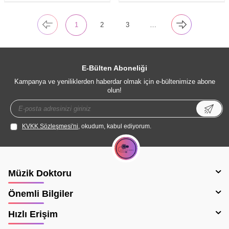
1
2
3
…
E-Bülten Aboneliği
Kampanya ve yeniliklerden haberdar olmak için e-bültenimize abone
olun!
KVKK Sözleşmesi'ni
, okudum, kabul ediyorum.
Müzik Doktoru
Önemli Bilgiler
Hızlı Erişim