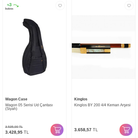
3
%
İndirim
Wagon Case
Kinglos
Wagon 05 Serisi Ud Çantası
Kinglos BY 200 4/4 Keman Arşesi
(Siyah)
3.535,00
TL
3.658,57
TL
3.428,95
TL