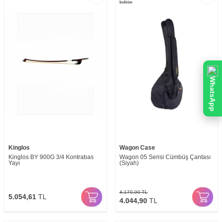
İndirim
WhatsApp
Kinglos
Wagon Case
Kinglos BY 900G 3/4 Kontrabas
Wagon 05 Serisi Cümbüş Çantası
Yayı
(Siyah)
4.170,00
TL
5.054,61
TL
4.044,90
TL