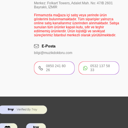
Merkez: Folkart Towers, Adalet Mah. No: 47/B 2601
Bayraklı, İZMİR
Firmamızda mağaza içi satış veya yerinde ürün
gösterimi bulunmamaktadır. Tüm siparişler yalnızca
online satış kanallarımız üzerinden alınmaktadır. Satışa
sunulan tüm ürünler kapalı kutu, sıfır ve teşhir
edilmemiş ürünlerdir. Ürün lojistiği ve sevkiyat
süreçlerimiz İstanbul merkezli olarak yürütülmektedir.
E-Posta
bilgi@muzikdoktoru.com
0850 241 80
0532 137 58
26
33