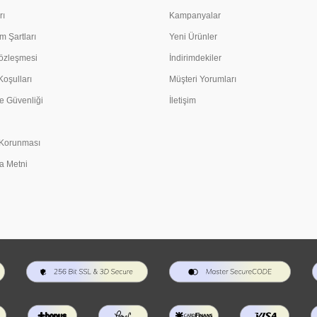
rı
Kampanyalar
m Şartları
Yeni Ürünler
Sözleşmesi
İndirimdekiler
Koşulları
Müşteri Yorumları
e Güvenliği
İletişim
n Korunması
a Metni