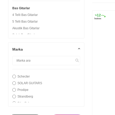
Bas Gitarlar
4 Telli Bas Gitarlar
12
%
İndirim
5 Telli Bas Gitarlar
Akustik Bas Gitarlar
Solak Bas Gitarlar
Marka
Schecter
SOLAR GUITARS
Prodipe
Strandberg
S by Solar
Soloking Guitars