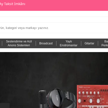
Ay Taksit İmkânı
Seslendirme ve Acil
Yaylı
Ba
Broadcast
Gitarlar
Anons Sistemleri
Enstrümanlar
Perk