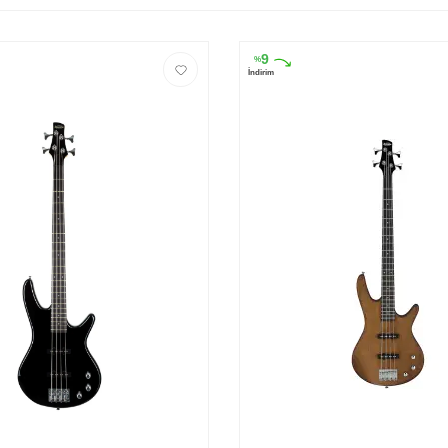
9
%
İndirim