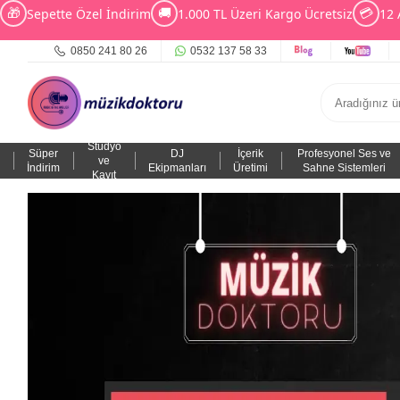
🎁
🚚
💳
Sepette Özel İndirim
1.000 TL Üzeri Kargo Ücretsiz
12 
0850 241 80 26
0532 137 58 33
Stüdyo
Süper
DJ
İçerik
Profesyonel Ses ve
ve
İndirim
Ekipmanları
Üretimi
Sahne Sistemleri
Kayıt