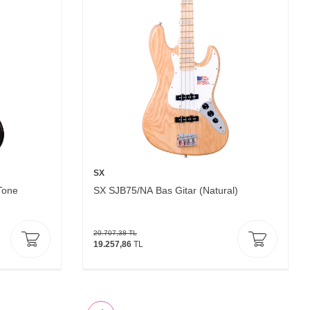
SX
Tone
SX SJB75/NA Bas Gitar (Natural)
20.707,38
TL
19.257,86
TL