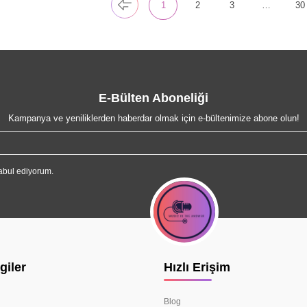
1
2
3
…
30
E-Bülten Aboneliği
Kampanya ve yeniliklerden haberdar olmak için e-bültenimize abone olun!
abul ediyorum.
giler
Hızlı Erişim
Blog