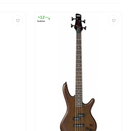
12
%
İndirim