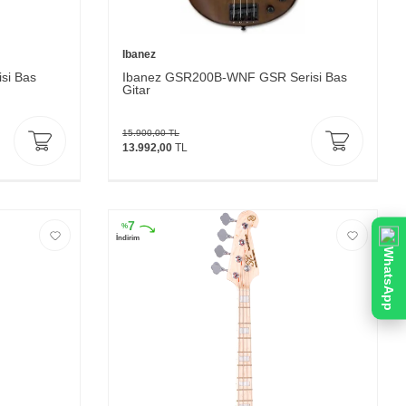
Ibanez
si Bas
Ibanez GSR200B-WNF GSR Serisi Bas
Gitar
15.900,00
TL
13.992,00
TL
7
%
İndirim
WhatsApp