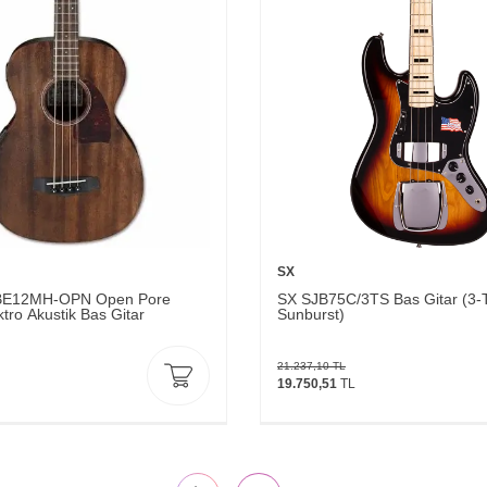
SX
BE12MH-OPN Open Pore
SX SJB75C/3TS Bas Gitar (3-
ktro Akustik Bas Gitar
Sunburst)
21.237,10
TL
19.750,51
TL