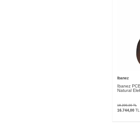
Ibanez
Ibanez PC
Natural Ele
18.200,00
TL
16.744,00
TL