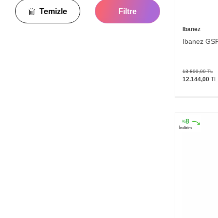
Blackstar
Temizle
Filtre
Donner
Epiphone
Ibanez
Fender
Ibanez GSR
Ibanez
Kramer
13.800,00
TL
Squier
12.144,00
TL
SX
Takamine
Yamaha
8
%
İndirim