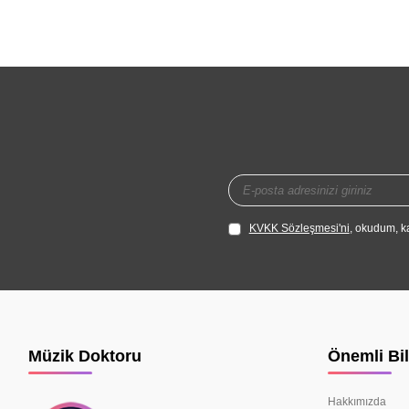
KVKK Sözleşmesi'ni
, okudum, k
Müzik Doktoru
Önemli Bil
Hakkımızda