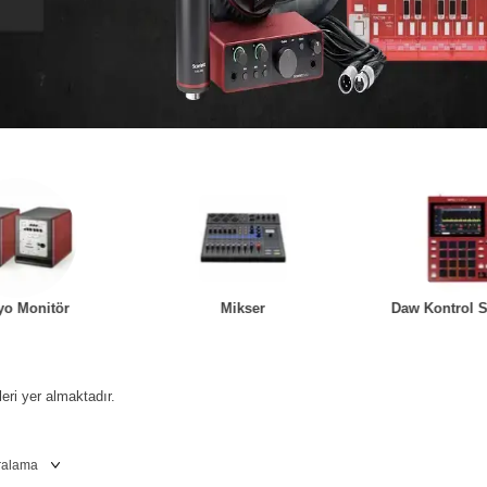
yo Monitör
Mikser
Daw Kontrol S
leri yer almaktadır.