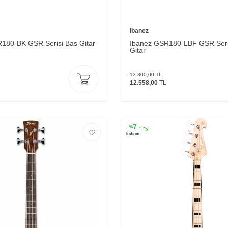
Ibanez
180-BK GSR Serisi Bas Gitar
Ibanez GSR180-LBF GSR Seri
Gitar
13.800,00
TL
12.558,00
TL
7
%
İndirim