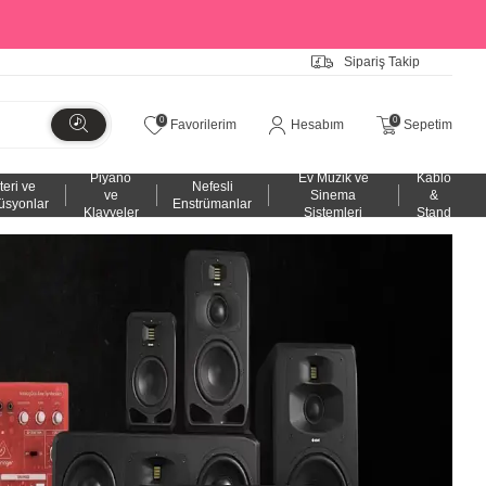
Sipariş Takip
0
0
Favorilerim
Hesabım
Sepetim
Piyano
Ev Müzik ve
Kablo
teri ve
Nefesli
ve
Sinema
&
üsyonlar
Enstrümanlar
Klavyeler
Sistemleri
Stand