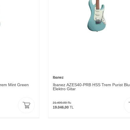
Ibanez
em Mint Green
Ibanez AZES40-PRB HSS Trem Purist Blu
Elektro Gitar
21.400,00
TL
19.046,00
TL