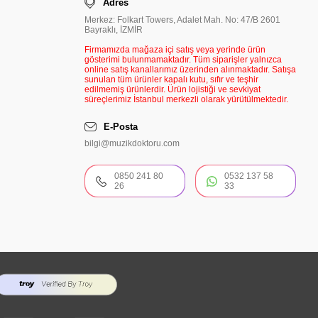
Adres
Merkez: Folkart Towers, Adalet Mah. No: 47/B 2601
Bayraklı, İZMİR
Firmamızda mağaza içi satış veya yerinde ürün
gösterimi bulunmamaktadır. Tüm siparişler yalnızca
online satış kanallarımız üzerinden alınmaktadır. Satışa
sunulan tüm ürünler kapalı kutu, sıfır ve teşhir
edilmemiş ürünlerdir. Ürün lojistiği ve sevkiyat
süreçlerimiz İstanbul merkezli olarak yürütülmektedir.
E-Posta
bilgi@muzikdoktoru.com
0850 241 80
0532 137 58
26
33