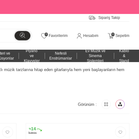
Sipariş Takip
0
0
Favorilerim
Hesabım
Sepetim
Piyano
Ev Müzik ve
Kablo
teri ve
Nefesli
ve
Sinema
&
üsyonlar
Enstrümanlar
Klavyeler
Sistemleri
Stand
klı müzik tarzlarına hitap eden gitarlarıyla hem yeni başlayanların hem
Görünüm :
14
%
İndirim