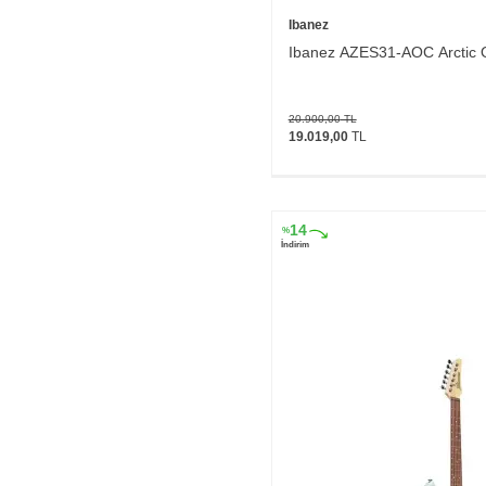
Ibanez
Ibanez AZES31-AOC Arctic O
20.900,00
TL
19.019,00
TL
14
%
İndirim