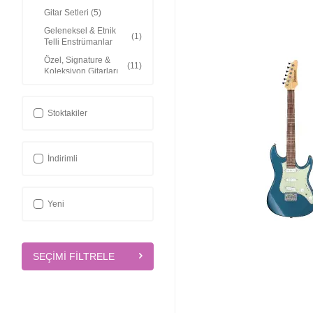
Gitar Setleri
(5)
Geleneksel & Etnik
(1)
Telli Enstrümanlar
Özel, Signature &
(11)
Koleksiyon Gitarları
Gitar Amfileri
(11)
Gitar Efektleri &
Stoktakiler
(10)
Prosesörler
Gitar Aksesuarları
(6)
İndirimli
Yeni
SEÇIMI FILTRELE