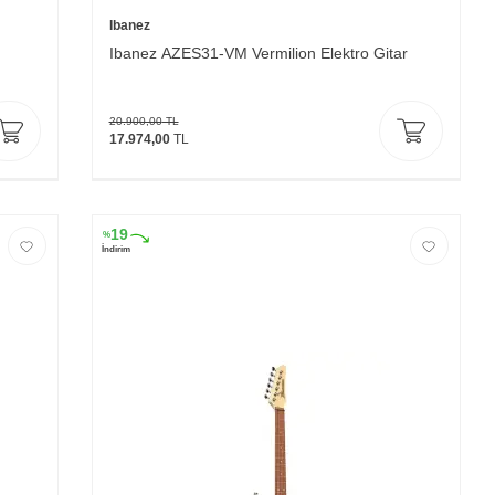
Ibanez
Ibanez AZES31-VM Vermilion Elektro Gitar
20.900,00
TL
17.974,00
TL
19
%
İndirim