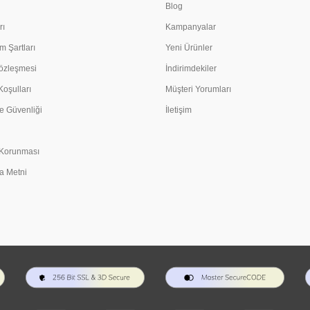
Blog
rı
Kampanyalar
m Şartları
Yeni Ürünler
Sözleşmesi
İndirimdekiler
Koşulları
Müşteri Yorumları
e Güvenliği
İletişim
n Korunması
a Metni