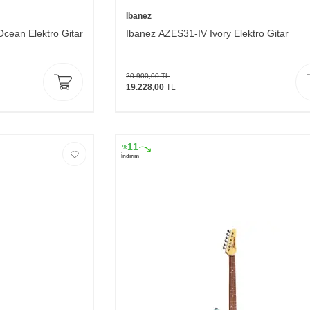
Ibanez
cean Elektro Gitar
Ibanez AZES31-IV Ivory Elektro Gitar
20.900,00
TL
19.228,00
TL
11
%
İndirim