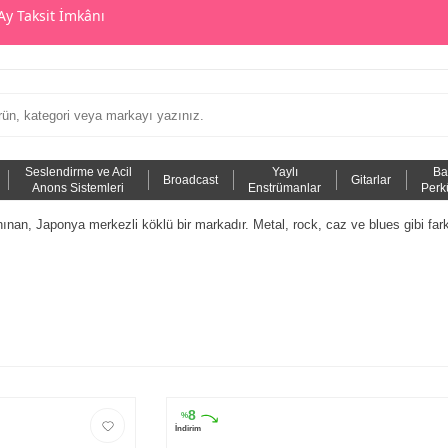
Ay Taksit İmkânı
Seslendirme ve Acil
Yaylı
Ba
Broadcast
Gitarlar
Anons Sistemleri
Enstrümanlar
Perk
nınan, Japonya merkezli köklü bir markadır. Metal, rock, caz ve blues gibi far
8
%
İndirim