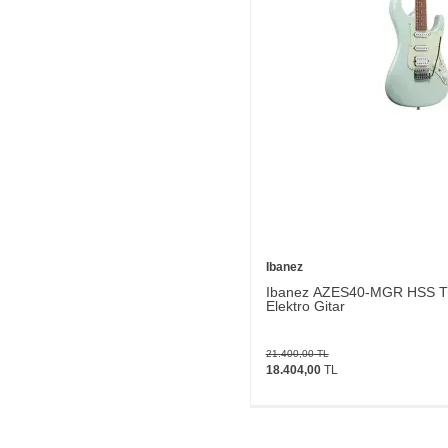
Ibanez
Ibanez AZES40-MGR HSS Tr
Elektro Gitar
21.400,00
TL
18.404,00
TL