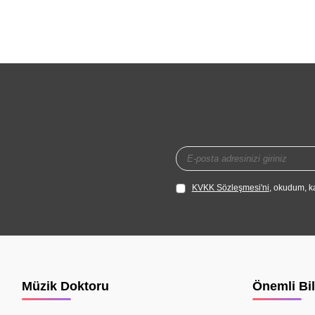
KVKK Sözleşmesi'ni
, okudum, k
Müzik Doktoru
Önemli Bil