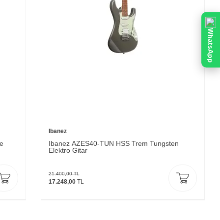
WhatsApp
Ibanez
e
Ibanez AZES40-TUN HSS Trem Tungsten
Elektro Gitar
21.400,00
TL
17.248,00
TL