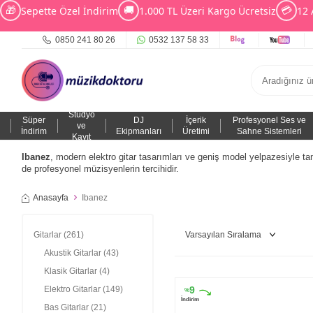
🎁
🚚
💳
Sepette Özel İndirim
1.000 TL Üzeri Kargo Ücretsiz
12 
0850 241 80 26
0532 137 58 33
Stüdyo
Süper
DJ
İçerik
Profesyonel Ses ve
ve
İndirim
Ekipmanları
Üretimi
Sahne Sistemleri
Kayıt
Ibanez
, modern elektro gitar tasarımları ve geniş model yelpazesiyle ta
de profesyonel müzisyenlerin tercihidir.
Anasayfa
Ibanez
Gitarlar
(261)
Akustik Gitarlar
(43)
Klasik Gitarlar
(4)
Elektro Gitarlar
(149)
9
%
İndirim
Bas Gitarlar
(21)