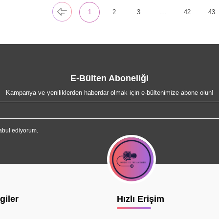
1
2
3
…
42
43
E-Bülten Aboneliği
Kampanya ve yeniliklerden haberdar olmak için e-bültenimize abone olun!
abul ediyorum.
giler
Hızlı Erişim