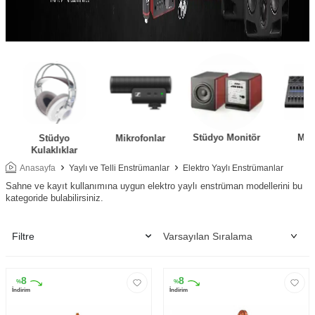
Stüdyo Monitör
Mik
Stüdyo
Mikrofonlar
Kulaklıklar
Anasayfa
Yaylı ve Telli Enstrümanlar
Elektro Yaylı Enstrümanlar
Sahne ve kayıt kullanımına uygun elektro yaylı enstrüman modellerini bu
kategoride bulabilirsiniz.
Filtre
8
8
%
%
İndirim
İndirim