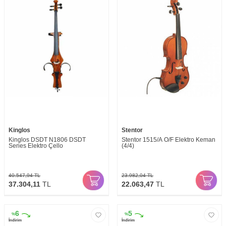
Kinglos
Stentor
Kinglos DSDT N1806 DSDT
Stentor 1515/A O/F Elektro Keman
Series Elektro Çello
(4/4)
40.547,94
TL
23.982,04
TL
37.304,11
TL
22.063,47
TL
6
5
%
%
İndirim
İndirim