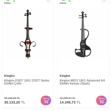
%
%
İndirim
İndirim
Kinglos
Kinglos
Kinglos DSDT 1601 DSDT Series
Kinglos MIDS 1801 Advanced 4/4
Elektro Çello
Elektro Keman (Siyah)
38.188,26
TL
15.265,67
TL
35.133,20
TL
14.349,73
TL