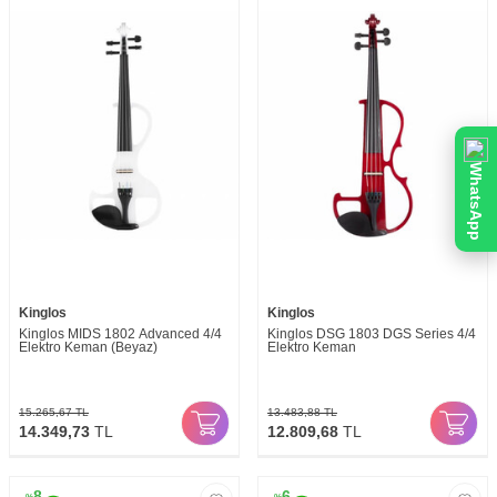
WhatsApp
Kinglos
Kinglos
Kinglos MIDS 1802 Advanced 4/4
Kinglos DSG 1803 DGS Series 4/4
Elektro Keman (Beyaz)
Elektro Keman
15.265,67
TL
13.483,88
TL
14.349,73
TL
12.809,68
TL
8
6