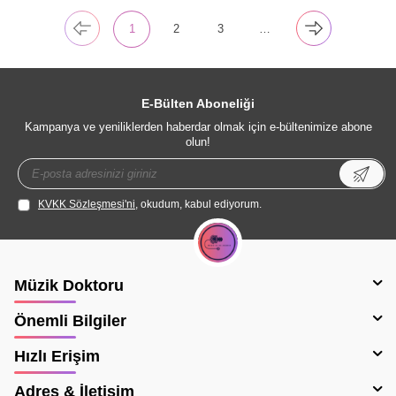
1
2
3
…
E-Bülten Aboneliği
Kampanya ve yeniliklerden haberdar olmak için e-bültenimize abone
olun!
KVKK Sözleşmesi'ni
, okudum, kabul ediyorum.
Müzik Doktoru
Önemli Bilgiler
Hızlı Erişim
Adres & İletişim