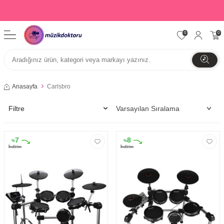
0
0
Anasayfa
Carlsbro
Filtre
7
8
%
%
İndirim
İndirim