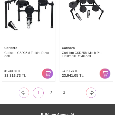
Carlsbro
Carlsbro
Carlsbro CSD35M Elektro Davul
Carlsbro CSD25M Mesh Pad
Seti
Elektronik Davul Seti
35.443,33
TL
24.511,76
TL
33.316,73
TL
23.041,05
TL
1
2
3
…
E-Bülten Aboneliği