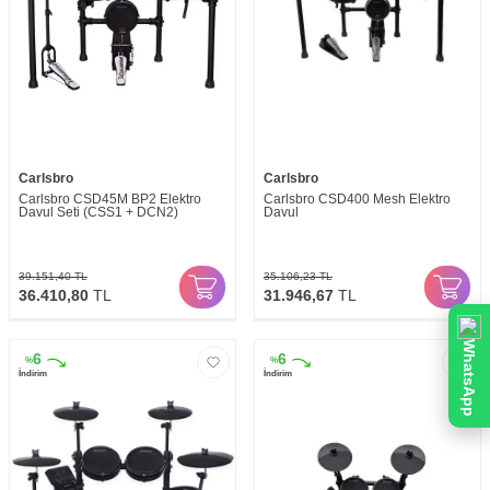
Carlsbro
Carlsbro
Carlsbro CSD45M BP2 Elektro
Carlsbro CSD400 Mesh Elektro
Davul Seti (CSS1 + DCN2)
Davul
39.151,40
TL
35.106,23
TL
36.410,80
TL
31.946,67
TL
WhatsApp
6
6
%
%
İndirim
İndirim