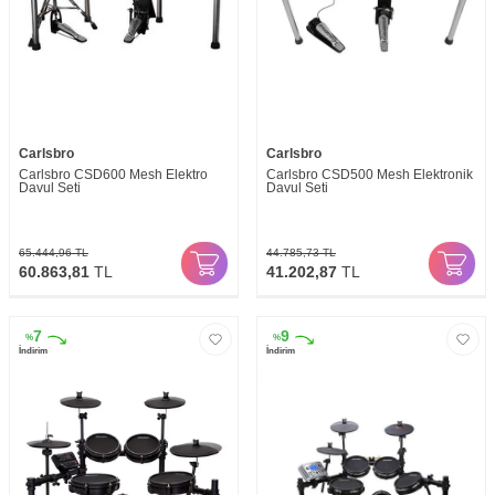
Carlsbro
Carlsbro
Carlsbro CSD600 Mesh Elektro
Carlsbro CSD500 Mesh Elektronik
Davul Seti
Davul Seti
65.444,96
TL
44.785,73
TL
60.863,81
TL
41.202,87
TL
7
9
%
%
İndirim
İndirim