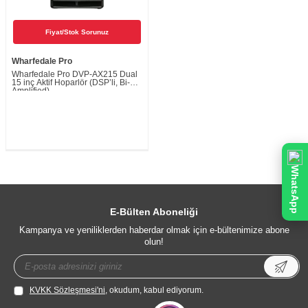
Fiyat/Stok Sorunuz
Wharfedale Pro
Wharfedale Pro DVP-AX215 Dual
15 inç Aktif Hoparlör (DSP’li, Bi-
Amplified)
WhatsApp
E-Bülten Aboneliği
Kampanya ve yeniliklerden haberdar olmak için e-bültenimize abone
olun!
KVKK Sözleşmesi'ni
, okudum, kabul ediyorum.