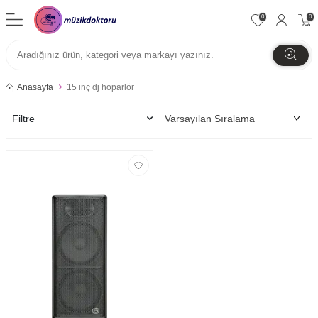
0
0
Anasayfa
15 inç dj hoparlör
Filtre