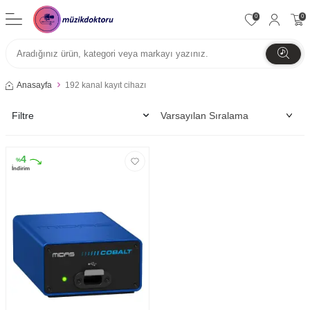
0
0
Anasayfa
192 kanal kayıt cihazı
Filtre
4
%
İndirim