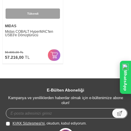
Tükendi
MIDAS
Midas COBALT HyperMAC'ten
USB3'e Dönüştürücü
59.600,00
TL
57.216,00
TL
WhatsApp
E-Bülten Aboneliği
Kampanya ve yeniliklerden haberdar olmak için e-bültenimize abone
olun!
KVKK Sözleşmesi'ni
, okudum, kabul ediyorum.