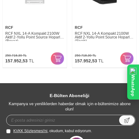
RCF
RCF
RCF NXL 14-A Kompakt 2100W
RCF NXL 14-A Kompakt 2100W
Aktif 2-Yollu Point Source Hoparlör
Aktif 2-Yollu Point Source Hoparlör
(Beyaz)
(Siyah)
250.718,30
TL
250.718,30
TL
157.952,53
TL
157.952,53
TL
WhatsApp
E-Bülten Aboneliği
Kampanya ve yeniliklerden haberdar olmak için e-bültenimize abone
olun!
KVKK Sözleşmesi'ni
, okudum, kabul ediyorum.