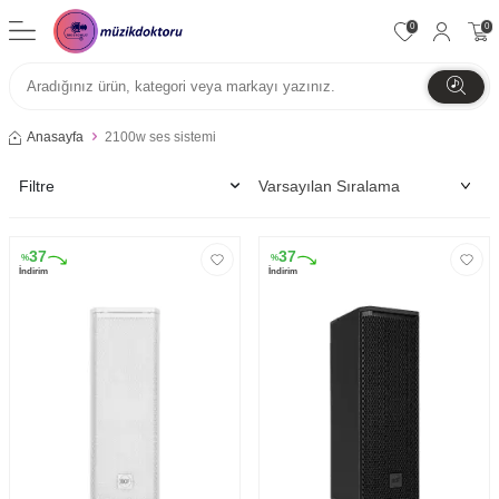
0
0
Anasayfa
2100w ses sistemi
Filtre
37
37
%
%
İndirim
İndirim