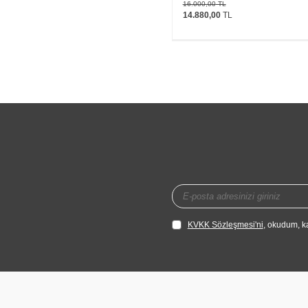
16.000,00
TL
14.880,00
TL
KVKK Sözleşmesi'ni
, okudum, k