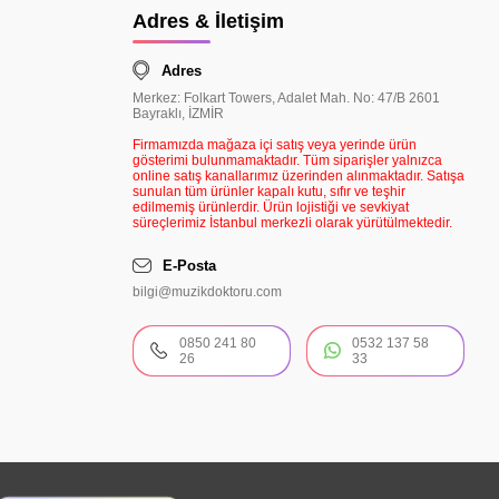
Adres & İletişim
Adres
Merkez: Folkart Towers, Adalet Mah. No: 47/B 2601
Bayraklı, İZMİR
Firmamızda mağaza içi satış veya yerinde ürün
gösterimi bulunmamaktadır. Tüm siparişler yalnızca
online satış kanallarımız üzerinden alınmaktadır. Satışa
sunulan tüm ürünler kapalı kutu, sıfır ve teşhir
edilmemiş ürünlerdir. Ürün lojistiği ve sevkiyat
süreçlerimiz İstanbul merkezli olarak yürütülmektedir.
E-Posta
bilgi@muzikdoktoru.com
0850 241 80
0532 137 58
26
33