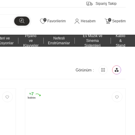
Sipariş Takip
0
0
Favorilerim
Hesabım
Sepetim
Piyano
Ev Müzik ve
Kablo
teri ve
Nefesli
ve
Sinema
&
üsyonlar
Enstrümanlar
Klavyeler
Sistemleri
Stand
Görünüm :
7
%
İndirim