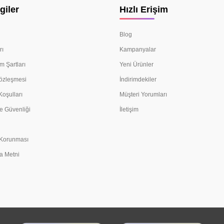
giler
Hızlı Erişim
Blog
rı
Kampanyalar
m Şartları
Yeni Ürünler
Sözleşmesi
İndirimdekiler
Koşulları
Müşteri Yorumları
e Güvenliği
İletişim
n Korunması
a Metni