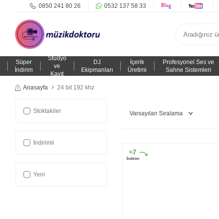
0850 241 80 26
0532 137 58 33
Stüdyo
Süper
DJ
İçerik
Profesyonel Ses ve
ve
İndirim
Ekipmanları
Üretimi
Sahne Sistemleri
Kayıt
Anasayfa
24 bit 192 khz
Stoktakiler
İndirimli
7
%
İndirim
Yeni