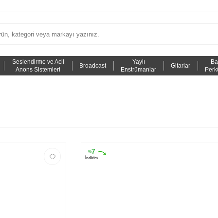
Seslendirme ve Acil
Yaylı
Ba
Broadcast
Gitarlar
Anons Sistemleri
Enstrümanlar
Perk
7
%
İndirim