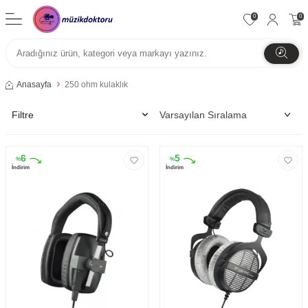
0
0
Anasayfa
250 ohm kulaklık
Filtre
6
5
%
%
İndirim
İndirim