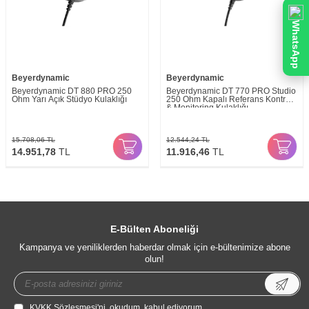
WhatsApp
Beyerdynamic
Beyerdynamic
Beyerdynamic DT 880 PRO 250
Beyerdynamic DT 770 PRO Studio
Ohm Yarı Açık Stüdyo Kulaklığı
250 Ohm Kapalı Referans Kontrol
& Monitoring Kulaklığı
15.708,06
TL
12.544,24
TL
14.951,78
TL
11.916,46
TL
E-Bülten Aboneliği
Kampanya ve yeniliklerden haberdar olmak için e-bültenimize abone
olun!
KVKK Sözleşmesi'ni
, okudum, kabul ediyorum.