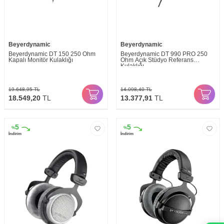
Beyerdynamic
Beyerdynamic
Beyerdynamic DT 150 250 Ohm
Beyerdynamic DT 990 PRO 250
Kapalı Monitör Kulaklığı
Ohm Açık Stüdyo Referans
Kulaklığı
19.648,95
TL
14.098,40
TL
18.549,20
TL
13.377,91
TL
5
5
%
%
İndirim
İndirim