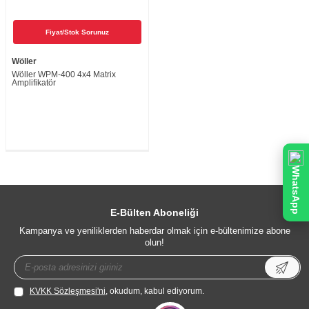
Fiyat/Stok Sorunuz
Wöller
Wöller WPM-400 4x4 Matrix
Amplifikatör
WhatsApp
E-Bülten Aboneliği
Kampanya ve yeniliklerden haberdar olmak için e-bültenimize abone
olun!
KVKK Sözleşmesi'ni
, okudum, kabul ediyorum.