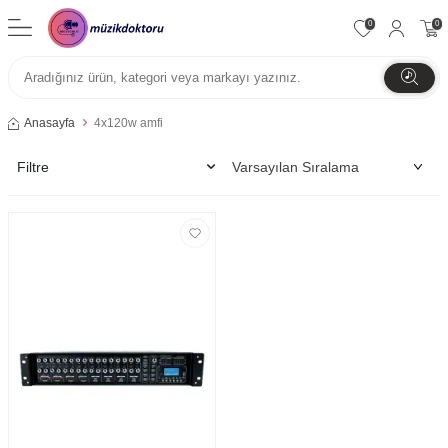
0
0
Anasayfa
4x120w amfi
Filtre