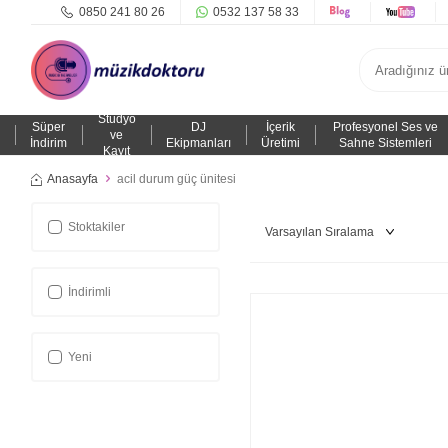
0850 241 80 26
0532 137 58 33
Stüdyo
Süper
DJ
İçerik
Profesyonel Ses ve
ve
İndirim
Ekipmanları
Üretimi
Sahne Sistemleri
Kayıt
Anasayfa
acil durum güç ünitesi
Stoktakiler
İndirimli
Yeni