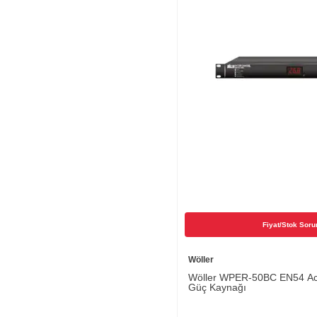
Fiyat/Stok Soru
Wöller
Wöller WPER-50BC EN54 Aci
Güç Kaynağı