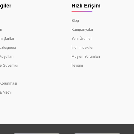
giler
Hızlı Erişim
Blog
rı
Kampanyalar
m Şartları
Yeni Ürünler
Sözleşmesi
İndirimdekiler
Koşulları
Müşteri Yorumları
e Güvenliği
İletişim
n Korunması
a Metni