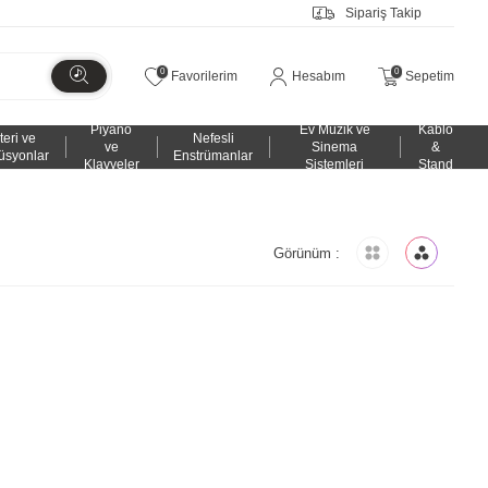
Sipariş Takip
0
0
Favorilerim
Hesabım
Sepetim
Piyano
Ev Müzik ve
Kablo
teri ve
Nefesli
ve
Sinema
&
üsyonlar
Enstrümanlar
Klavyeler
Sistemleri
Stand
Görünüm :