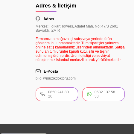
Adres & İletişim
Adres
Merkez: Folkart Towers, Adalet Mah. No: 47/B 2601
Bayraklı, İZMİR
Firmamızda mağaza içi satış veya yerinde ürün
gösterimi bulunmamaktadır. Tüm siparişler yalnızca
online satış kanallarımız üzerinden alınmaktadır. Satışa
sunulan tüm ürünler kapalı kutu, sıfır ve teşhir
edilmemiş ürünlerdir. Ürün lojistiği ve sevkiyat
süreçlerimiz İstanbul merkezli olarak yürütülmektedir.
E-Posta
bilgi@muzikdoktoru.com
0850 241 80
0532 137 58
26
33