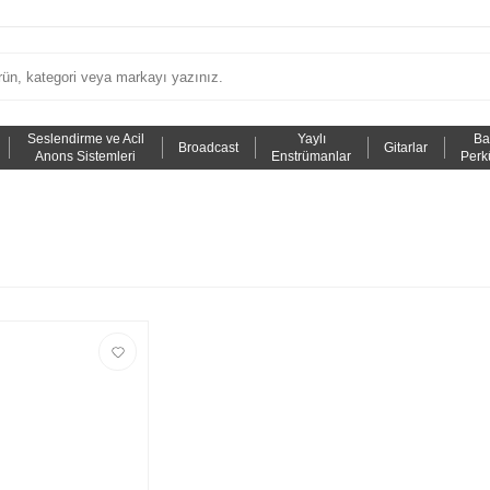
Seslendirme ve Acil
Yaylı
Ba
Broadcast
Gitarlar
Anons Sistemleri
Enstrümanlar
Perk