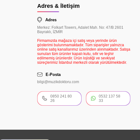
Adres & İletişim
Adres
Merkez: Folkart Towers, Adalet Mah. No: 47/B 2601
Bayraklı, İZMİR
Firmamızda mağaza içi satış veya yerinde ürün
gösterimi bulunmamaktadır. Tüm siparişler yalnızca
online satış kanallarımız üzerinden alınmaktadır. Satışa
sunulan tüm ürünler kapalı kutu, sıfır ve teşhir
edilmemiş ürünlerdir. Ürün lojistiği ve sevkiyat
süreçlerimiz İstanbul merkezli olarak yürütülmektedir.
E-Posta
bilgi@muzikdoktoru.com
0850 241 80
0532 137 58
26
33