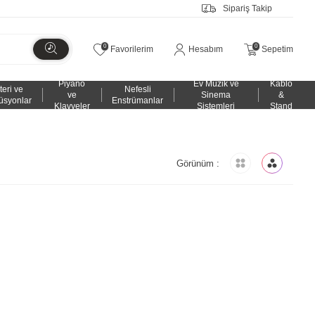
Sipariş Takip
0
0
Favorilerim
Hesabım
Sepetim
Piyano
Ev Müzik ve
Kablo
teri ve
Nefesli
ve
Sinema
&
üsyonlar
Enstrümanlar
Klavyeler
Sistemleri
Stand
Görünüm :