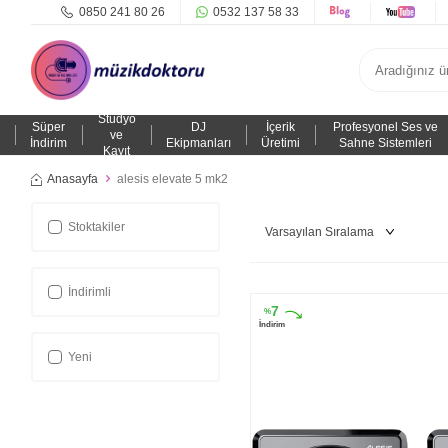
0850 241 80 26
0532 137 58 33
Stüdyo
Süper
DJ
İçerik
Profesyonel Ses ve
ve
İndirim
Ekipmanları
Üretimi
Sahne Sistemleri
Kayıt
Anasayfa
alesis elevate 5 mk2
Stoktakiler
İndirimli
7
%
İndirim
Yeni