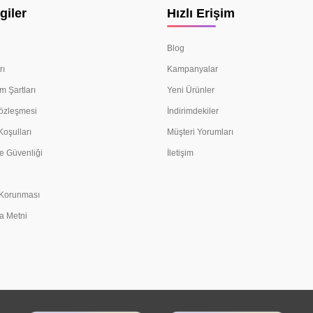
giler
Hızlı Erişim
Blog
rı
Kampanyalar
m Şartları
Yeni Ürünler
Sözleşmesi
İndirimdekiler
Koşulları
Müşteri Yorumları
e Güvenliği
İletişim
n Korunması
a Metni