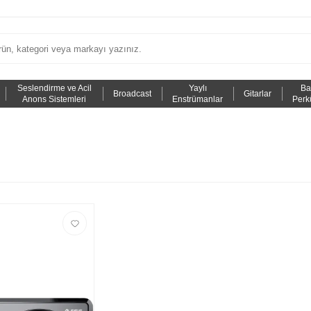
Seslendirme ve Acil
Yaylı
Ba
Broadcast
Gitarlar
Anons Sistemleri
Enstrümanlar
Perk