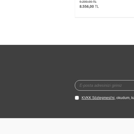
9.200,00
TL
8.556,00
TL
KVKK Sözleşmesi'ni
, okudum, k