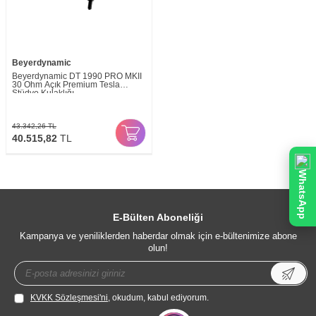
Beyerdynamic
Beyerdynamic DT 1990 PRO MKII
30 Ohm Açık Premium Tesla
Stüdyo Kulaklığı
43.342,26
TL
40.515,82
TL
WhatsApp
E-Bülten Aboneliği
Kampanya ve yeniliklerden haberdar olmak için e-bültenimize abone
olun!
KVKK Sözleşmesi'ni
, okudum, kabul ediyorum.