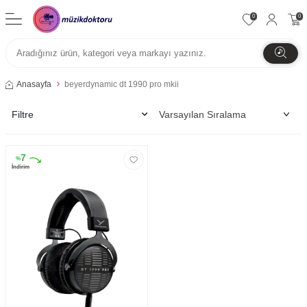
0
0
Anasayfa
beyerdynamic dt 1990 pro mkii
Filtre
7
%
İndirim