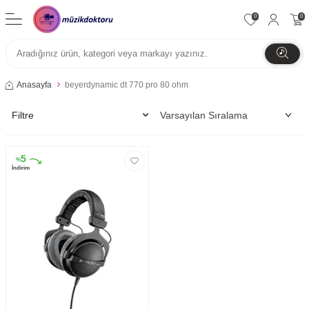
0
0
Anasayfa
beyerdynamic dt 770 pro 80 ohm
Filtre
5
%
İndirim