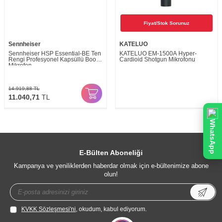
Fiyat/Stok Sorunuz
Sennheiser
KATELUO
Sennheiser HSP Essential-BE Ten
KATELUO EM-1500A Hyper-
Rengi Profesyonel Kapsüllü Boom
Cardioid Shotgun Mikrofonu
Mikrofon
14.919,88
TL
11.040,71
TL
WhatsApp
E-Bülten Aboneliği
Kampanya ve yeniliklerden haberdar olmak için e-bültenimize abone
olun!
KVKK Sözleşmesi'ni
, okudum, kabul ediyorum.