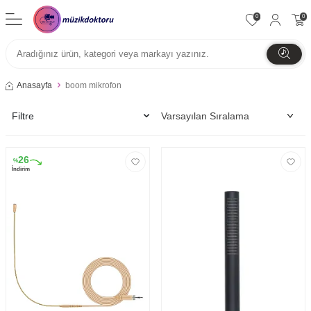
0
0
Anasayfa
boom mikrofon
Filtre
26
%
İndirim