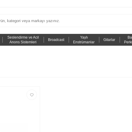
Seslendirme ve Acil
Yaylı
Ba
Broadcast
Gitarlar
Anons Sistemleri
Enstrümanlar
Perk