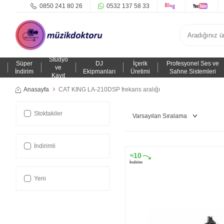
0850 241 80 26
0532 137 58 33
Stüdyo
Süper
DJ
İçerik
Profesyonel Ses ve
ve
İndirim
Ekipmanları
Üretimi
Sahne Sistemleri
Kayıt
Anasayfa
CAT KING LA-210DSP frekans aralığı
Stoktakiler
İndirimli
10
%
İndirim
Yeni