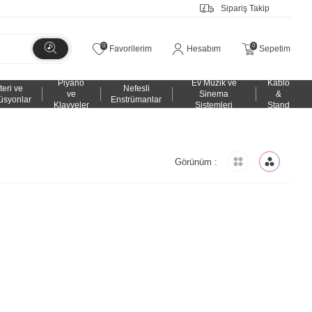
Sipariş Takip
0
0
Favorilerim
Hesabım
Sepetim
Piyano
Ev Müzik ve
Kablo
teri ve
Nefesli
ve
Sinema
&
üsyonlar
Enstrümanlar
Klavyeler
Sistemleri
Stand
Görünüm :