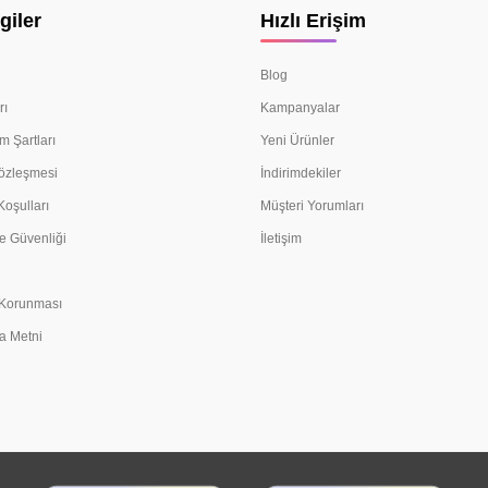
giler
Hızlı Erişim
Blog
rı
Kampanyalar
m Şartları
Yeni Ürünler
Sözleşmesi
İndirimdekiler
Koşulları
Müşteri Yorumları
e Güvenliği
İletişim
n Korunması
a Metni