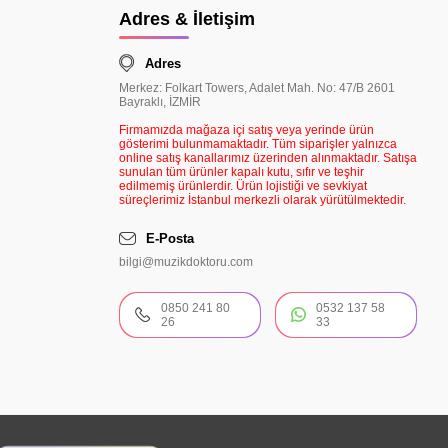
Adres & İletişim
Adres
Merkez: Folkart Towers, Adalet Mah. No: 47/B 2601
Bayraklı, İZMİR
Firmamızda mağaza içi satış veya yerinde ürün
gösterimi bulunmamaktadır. Tüm siparişler yalnızca
online satış kanallarımız üzerinden alınmaktadır. Satışa
sunulan tüm ürünler kapalı kutu, sıfır ve teşhir
edilmemiş ürünlerdir. Ürün lojistiği ve sevkiyat
süreçlerimiz İstanbul merkezli olarak yürütülmektedir.
E-Posta
bilgi@muzikdoktoru.com
0850 241 80
0532 137 58
26
33