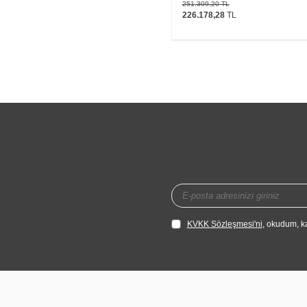
251.309,20
TL
226.178,28
TL
KVKK Sözleşmesi'ni
, okudum, k