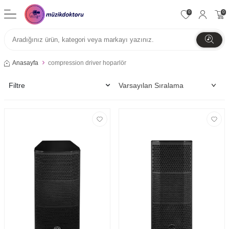
0
0
Anasayfa
compression driver hoparlör
Filtre