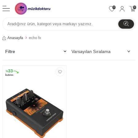
0
0
Anasayfa
echo fx
Filtre
33
%
İndirim