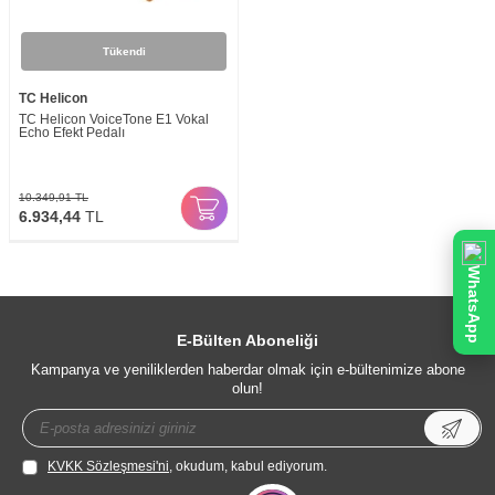
Tükendi
TC Helicon
TC Helicon VoiceTone E1 Vokal
Echo Efekt Pedalı
10.349,91
TL
6.934,44
TL
WhatsApp
E-Bülten Aboneliği
Kampanya ve yeniliklerden haberdar olmak için e-bültenimize abone
olun!
KVKK Sözleşmesi'ni
, okudum, kabul ediyorum.