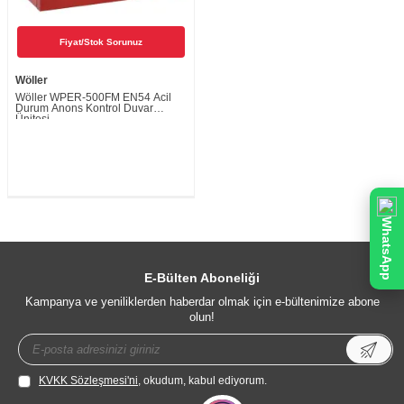
Fiyat/Stok Sorunuz
Wöller
Wöller WPER-500FM EN54 Acil
Durum Anons Kontrol Duvar
Ünitesi
WhatsApp
E-Bülten Aboneliği
Kampanya ve yeniliklerden haberdar olmak için e-bültenimize abone
olun!
KVKK Sözleşmesi'ni
, okudum, kabul ediyorum.