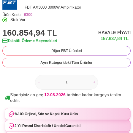
FBT AX3000 3000W Amplifikatör
Ürün Kodu :
6300
Stok Var
160.854,94
TL
HAVALE FIYATI
157.637,84
TL
Taksitli Ödeme Seçenekleri
Diğer
FBT
Ürünleri
Aynı Kategorideki Tüm Ürünler
Siparişiniz en geç
12.08.2026
tarihine kadar kargoya teslim
edilir.
%100 Orijinal, Sıfır ve Kapalı Kutu Ürün
2 Yıl Resmi Distribütör / Üretici Garantisi