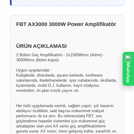
dokümanlar ve katalog verileri esas alınarak
kutuda hasar olmasa bile darbe kaynaklı iç hasar
hazırlanmıştır. Ürünlerin performansı ve kullanım
şüphesi duyarsanız, ürünü mutlaka kargo görevlisiyle
sonuçları; kullanım şekli, kurulum ortamı, elektrik
birlikte açarak kontrol ediniz. Herhangi bir sorun tespit
altyapısı, kullanılan diğer ekipmanlar ve çevresel
FBT AX3000 3000W Power Amplifikatör
edilmesi durumunda, teslimat öncesinde kargo
faktörlere bağlı olarak farklılık gösterebilir. Üretici
görevlisine "Hasar Tespit Tutanağı" tutturulması yasal
firmalar ürün özelliklerinde önceden bildirim
bir zorunluluktur; bu işlem sayesinde taşıma kaynaklı
yapmaksızın değişiklik yapma hakkını saklı tutabilir.
hasarlarda kargo firması nezdinde tazmin süreci
ÜRÜN AÇIKLAMASI
Kutu içeriği ve ürünle birlikte sunulan aksesuarlar
başlatılabilirken, tutanaksız teslim alınan gönderilerde
2 Bölüm Güç Amplifikatörü - 2x1500Wrms (4ohm) -
üretici firma ve dağıtım politikalarına bağlı olarak ülke,
hasarın taşıma aşamasında oluştuğu ispatlanamadığı
3000Wrms (8ohm köprü)
bölge veya parti bazında farklılık gösterebilir. Ürün
WhatsApp
için sonradan yapılacak bildirimler kabul
sayfalarında yer alan görseller temsilî amaçlı olabilir
Uygun uygulamalar:
edilememektedir.
ve gerçek ürün, kutu içeriği veya renk tonları
Kulüplerde, diskolarda, piyano barlarda, konferans
salonlarında, ibadethanelerde, spor sahalarında, okullarda,
görsellerden farklılık gösterebilir.
tiyatrolarda, mobil D.J. kullanım, kayıt stüdyosu
monitörleri, ön plan müzik yayını vb.
Her türlü uygulamada verimli, sağlam yapılı, şık tasarım,
etkileyici özellikler, watt başına mükemmel maliyet
performansı ile tur atın. Bu referanslarla FBT, ses
güçlendirme hoparlör sistemleri için mükemmel güç
arkadaşları olan yeni AX serisi güç amplifikatörlerini
gururla sunar. AX serisi, tümü gelişmiş kalite, kararlılık ve