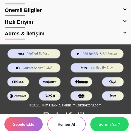
Önemli Bilgiler
Hızlı Erişim
Adres & İletişim
©2025 Tüm Hakkı Saklıdır. muzikdoktoru.com
Sepete Ekle
Hemen Al
Sorum Var?
T
-Soft
E-Ticaret
Sistemleriyle Hazırlanmıştır.