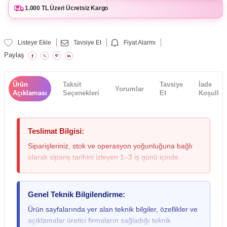
1.000 TL Üzeri Ücretsiz Kargo
Listeye Ekle
Tavsiye Et
Fiyat Alarmı
Paylaş
Ürün
Taksit
Tavsiye
İade
Yorumlar
Açıklaması
Seçenekleri
Et
Koşulları
Teslimat Bilgisi:
Siparişleriniz, stok ve operasyon yoğunluğuna bağlı
olarak sipariş tarihini izleyen 1–3 iş günü içinde
kargoya verilmektedir; yoğun dönemlerde bu süre
değişebileceğinden lütfen siparişinizi oluştururken bu
durumu göz önünde bulundurunuz. Teslimat sırasında
Genel Teknik Bilgilendirme:
kargo paketinde ezilme, ıslanma veya yırtılma gibi
Ürün sayfalarında yer alan teknik bilgiler, özellikler ve
fiziksel bir hasar fark ederseniz ya da gitar, keman,
açıklamalar üretici firmaların sağladığı teknik
davul gibi yüksek hassasiyete sahip ürünlerde dış