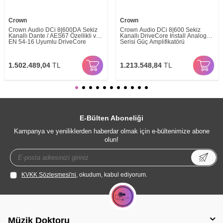
Crown
Crown
Crown Audio DCi 8|600DA Sekiz
Crown Audio DCi 8|600 Sekiz
Kanallı Dante / AES67 Özellikli ve
Kanallı DriveCore Install Analog
EN 54-16 Uyumlu DriveCore
Serisi Güç Amplifikatörü
Install DA Serisi Güç Amplifikatörü
1.502.489,04
TL
1.213.548,84
TL
E-Bülten Aboneliği
Kampanya ve yeniliklerden haberdar olmak için e-bültenimize abone
olun!
KVKK Sözleşmesi'ni
, okudum, kabul ediyorum.
Müzik Doktoru