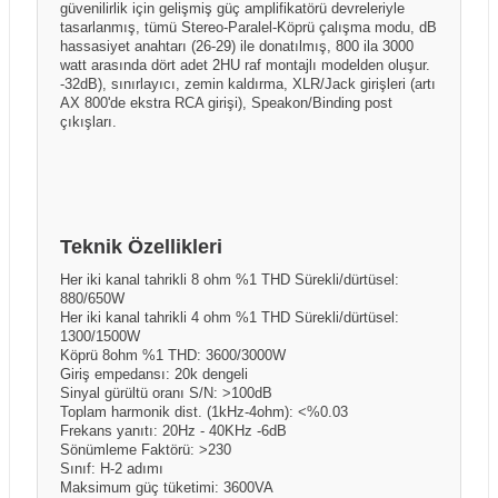
güvenilirlik için gelişmiş güç amplifikatörü devreleriyle
tasarlanmış, tümü Stereo-Paralel-Köprü çalışma modu, dB
hassasiyet anahtarı (26-29) ile donatılmış, 800 ila 3000
watt arasında dört adet 2HU raf montajlı modelden oluşur.
-32dB), sınırlayıcı, zemin kaldırma, XLR/Jack girişleri (artı
AX 800'de ekstra RCA girişi), Speakon/Binding post
çıkışları.
Teknik Özellikleri
Her iki kanal tahrikli 8 ohm %1 THD Sürekli/dürtüsel:
880/650W
Her iki kanal tahrikli 4 ohm %1 THD Sürekli/dürtüsel:
1300/1500W
Köprü 8ohm %1 THD: 3600/3000W
Giriş empedansı: 20k dengeli
Sinyal gürültü oranı S/N: >100dB
Toplam harmonik dist. (1kHz-4ohm): <%0.03
Frekans yanıtı: 20Hz - 40KHz -6dB
Sönümleme Faktörü: >230
Sınıf: H-2 adımı
Maksimum güç tüketimi: 3600VA