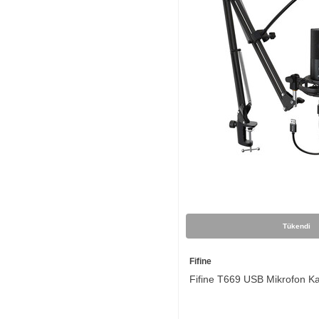
Tükendi
Fifine
Fifine T669 USB Mikrofon Kay