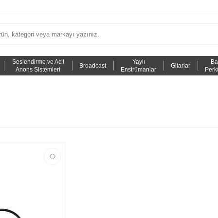
Seslendirme ve Acil
Yaylı
Ba
Broadcast
Gitarlar
Anons Sistemleri
Enstrümanlar
Perk