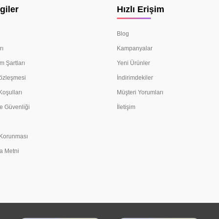
giler
Hızlı Erişim
Blog
rı
Kampanyalar
m Şartları
Yeni Ürünler
Sözleşmesi
İndirimdekiler
Koşulları
Müşteri Yorumları
e Güvenliği
İletişim
n Korunması
a Metni