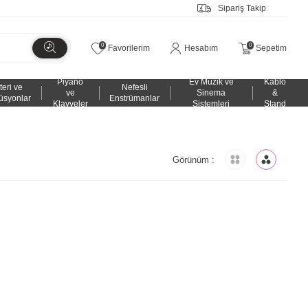
Sipariş Takip
0
0
Favorilerim
Hesabım
Sepetim
Piyano
Ev Müzik ve
Kablo
teri ve
Nefesli
ve
Sinema
&
üsyonlar
Enstrümanlar
Klavyeler
Sistemleri
Stand
Görünüm :