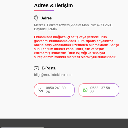
Adres & İletişim
Adres
Merkez: Folkart Towers, Adalet Mah. No: 47/B 2601
Bayraklı, İZMİR
Firmamızda mağaza içi satış veya yerinde ürün
gösterimi bulunmamaktadır. Tüm siparişler yalnızca
online satış kanallarımız üzerinden alınmaktadır. Satışa
sunulan tüm ürünler kapalı kutu, sıfır ve teşhir
edilmemiş ürünlerdir. Ürün lojistiği ve sevkiyat
süreçlerimiz İstanbul merkezli olarak yürütülmektedir.
E-Posta
bilgi@muzikdoktoru.com
0850 241 80
0532 137 58
26
33