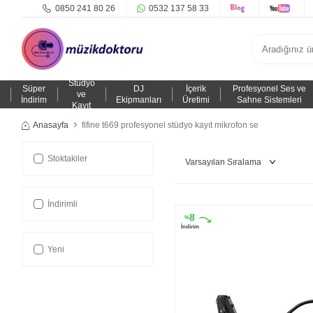
0850 241 80 26
0532 137 58 33
Stüdyo
Süper
DJ
İçerik
Profesyonel Ses ve
ve
İndirim
Ekipmanları
Üretimi
Sahne Sistemleri
Kayıt
Anasayfa
fifine t669 profesyonel stüdyo kayıt mikrofon se
Stoktakiler
İndirimli
8
%
İndirim
Yeni