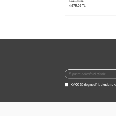
5.081,62
TL
4.675,09
TL
KVKK Sözleşmesi'ni
, okudum, k