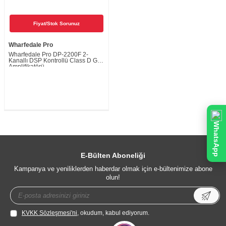
Fiyat/Stok Sorunuz
Wharfedale Pro
Wharfedale Pro DP-2200F 2-
Kanallı DSP Kontrollü Class D Güç
Amplifikatörü
WhatsApp
E-Bülten Aboneliği
Kampanya ve yeniliklerden haberdar olmak için e-bültenimize abone
olun!
KVKK Sözleşmesi'ni
, okudum, kabul ediyorum.