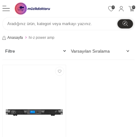
0
0
Anasayfa
hi-z power amp
Filtre