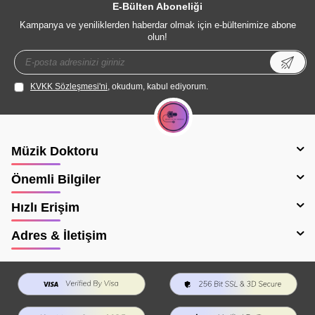
E-Bülten Aboneliği
Kampanya ve yeniliklerden haberdar olmak için e-bültenimize abone
olun!
KVKK Sözleşmesi'ni
, okudum, kabul ediyorum.
Müzik Doktoru
Önemli Bilgiler
Hızlı Erişim
Adres & İletişim