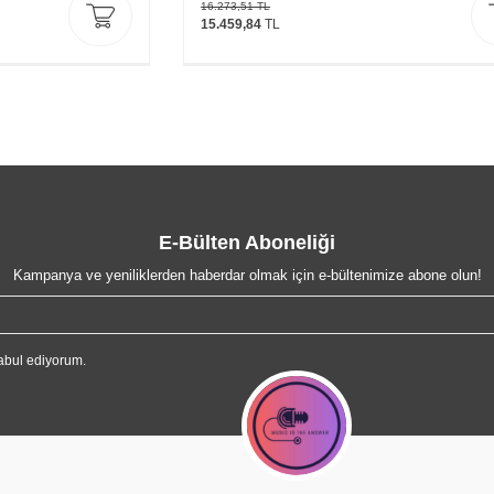
16.273,51
TL
15.459,84
TL
E-Bülten Aboneliği
Kampanya ve yeniliklerden haberdar olmak için e-bültenimize abone olun!
abul ediyorum.