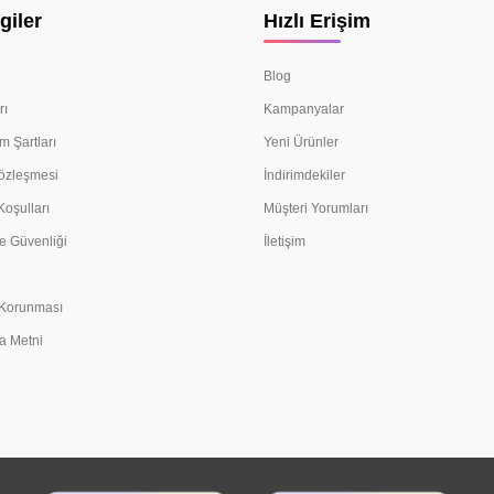
giler
Hızlı Erişim
Blog
rı
Kampanyalar
m Şartları
Yeni Ürünler
Sözleşmesi
İndirimdekiler
Koşulları
Müşteri Yorumları
e Güvenliği
İletişim
n Korunması
a Metni