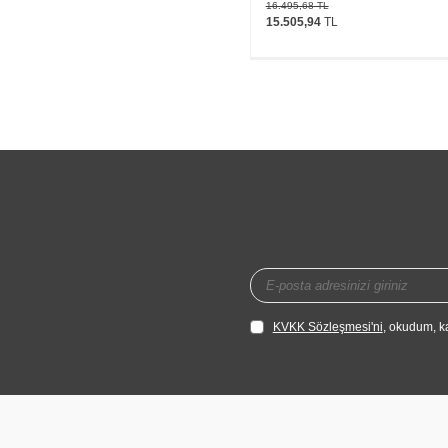
16.495,68
TL
15.505,94
TL
KVKK Sözleşmesi'ni
, okudum, k