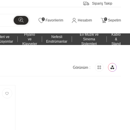
Sipariş Takip
0
0
Favorilerim
Hesabım
Sepetim
Piyano
Ev Müzik ve
Kablo
teri ve
Nefesli
ve
Sinema
&
üsyonlar
Enstrümanlar
Klavyeler
Sistemleri
Stand
Görünüm :