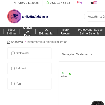
0850 241 80 26
0532 137 58 33
Stüdyo
Süper
DJ
İçerik
Profesyonel Ses ve
ve
İndirim
Ekipmanları
Üretimi
Sahne Sistemleri
Kayıt
Anasayfa
hypercardioid dinamik mikrofon
Stoktakiler
İndirimli
6
%
İndirim
Yeni