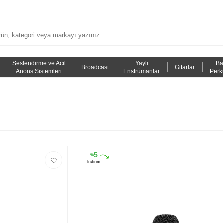
Seslendirme ve Acil
Yaylı
Ba
Broadcast
Gitarlar
Anons Sistemleri
Enstrümanlar
Perk
5
%
İndirim