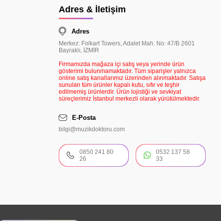
Adres & İletişim
Adres
Merkez: Folkart Towers, Adalet Mah. No: 47/B 2601
Bayraklı, İZMİR
Firmamızda mağaza içi satış veya yerinde ürün
gösterimi bulunmamaktadır. Tüm siparişler yalnızca
online satış kanallarımız üzerinden alınmaktadır. Satışa
sunulan tüm ürünler kapalı kutu, sıfır ve teşhir
edilmemiş ürünlerdir. Ürün lojistiği ve sevkiyat
süreçlerimiz İstanbul merkezli olarak yürütülmektedir.
E-Posta
bilgi@muzikdoktoru.com
0850 241 80
0532 137 58
26
33