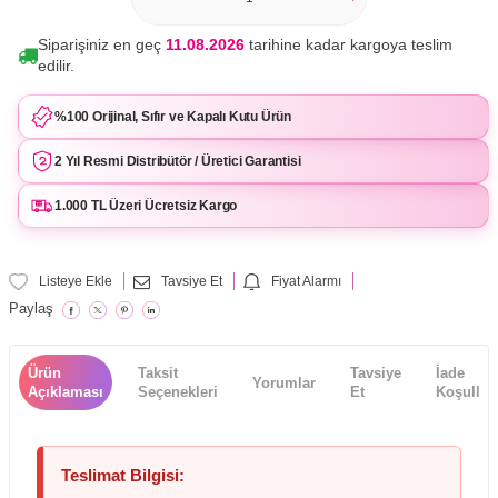
Siparişiniz en geç
11.08.2026
tarihine kadar kargoya teslim
edilir.
%100 Orijinal, Sıfır ve Kapalı Kutu Ürün
2 Yıl Resmi Distribütör / Üretici Garantisi
1.000 TL Üzeri Ücretsiz Kargo
Listeye Ekle
Tavsiye Et
Fiyat Alarmı
Paylaş
Ürün
Taksit
Tavsiye
İade
Yorumlar
Açıklaması
Seçenekleri
Et
Koşulları
Teslimat Bilgisi: