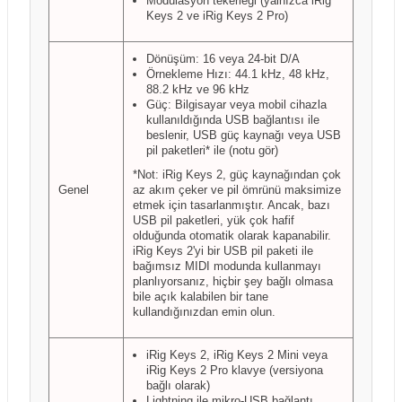
Modülasyon tekerleği (yalnızca iRig
Keys 2 ve iRig Keys 2 Pro)
Dönüşüm: 16 veya 24-bit D/A
Örnekleme Hızı: 44.1 kHz, 48 kHz,
88.2 kHz ve 96 kHz
Güç: Bilgisayar veya mobil cihazla
kullanıldığında USB bağlantısı ile
beslenir, USB güç kaynağı veya USB
pil paketleri* ile (notu gör)
*Not: iRig Keys 2, güç kaynağından çok
Genel
az akım çeker ve pil ömrünü maksimize
etmek için tasarlanmıştır. Ancak, bazı
USB pil paketleri, yük çok hafif
olduğunda otomatik olarak kapanabilir.
iRig Keys 2'yi bir USB pil paketi ile
bağımsız MIDI modunda kullanmayı
planlıyorsanız, hiçbir şey bağlı olmasa
bile açık kalabilen bir tane
kullandığınızdan emin olun.
iRig Keys 2, iRig Keys 2 Mini veya
iRig Keys 2 Pro klavye (versiyona
bağlı olarak)
Lightning ile mikro-USB bağlantı