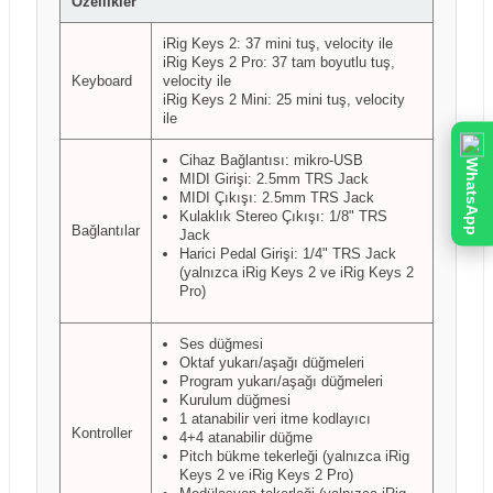
Özellikler
iRig Keys 2: 37 mini tuş, velocity ile
iRig Keys 2 Pro: 37 tam boyutlu tuş,
Keyboard
velocity ile
iRig Keys 2 Mini: 25 mini tuş, velocity
ile
Cihaz Bağlantısı: mikro-USB
WhatsApp
MIDI Girişi: 2.5mm TRS Jack
MIDI Çıkışı: 2.5mm TRS Jack
Kulaklık Stereo Çıkışı: 1/8" TRS
Bağlantılar
Jack
Harici Pedal Girişi: 1/4" TRS Jack
(yalnızca iRig Keys 2 ve iRig Keys 2
Pro)
Ses düğmesi
Oktaf yukarı/aşağı düğmeleri
Program yukarı/aşağı düğmeleri
Kurulum düğmesi
1 atanabilir veri itme kodlayıcı
Kontroller
4+4 atanabilir düğme
Pitch bükme tekerleği (yalnızca iRig
Keys 2 ve iRig Keys 2 Pro)