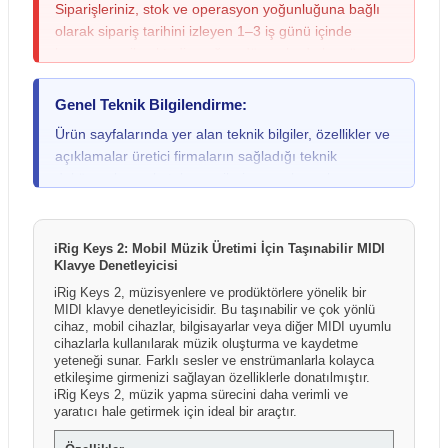
Siparişleriniz, stok ve operasyon yoğunluğuna bağlı
olarak sipariş tarihini izleyen 1–3 iş günü içinde
kargoya verilmektedir; yoğun dönemlerde bu süre
değişebileceğinden lütfen siparişinizi oluştururken bu
durumu göz önünde bulundurunuz. Teslimat sırasında
Genel Teknik Bilgilendirme:
kargo paketinde ezilme, ıslanma veya yırtılma gibi
Ürün sayfalarında yer alan teknik bilgiler, özellikler ve
fiziksel bir hasar fark ederseniz ya da gitar, keman,
açıklamalar üretici firmaların sağladığı teknik
davul gibi yüksek hassasiyete sahip ürünlerde dış
dokümanlar ve katalog verileri esas alınarak
kutuda hasar olmasa bile darbe kaynaklı iç hasar
hazırlanmıştır. Ürünlerin performansı ve kullanım
şüphesi duyarsanız, ürünü mutlaka kargo görevlisiyle
sonuçları; kullanım şekli, kurulum ortamı, elektrik
birlikte açarak kontrol ediniz. Herhangi bir sorun tespit
altyapısı, kullanılan diğer ekipmanlar ve çevresel
iRig Keys 2: Mobil Müzik Üretimi İçin Taşınabilir MIDI
edilmesi durumunda, teslimat öncesinde kargo
Klavye Denetleyicisi
faktörlere bağlı olarak farklılık gösterebilir. Üretici
görevlisine "Hasar Tespit Tutanağı" tutturulması yasal
firmalar ürün özelliklerinde önceden bildirim
iRig Keys 2, müzisyenlere ve prodüktörlere yönelik bir
bir zorunluluktur; bu işlem sayesinde taşıma kaynaklı
MIDI klavye denetleyicisidir. Bu taşınabilir ve çok yönlü
yapmaksızın değişiklik yapma hakkını saklı tutabilir.
hasarlarda kargo firması nezdinde tazmin süreci
cihaz, mobil cihazlar, bilgisayarlar veya diğer MIDI uyumlu
Kutu içeriği ve ürünle birlikte sunulan aksesuarlar
başlatılabilirken, tutanaksız teslim alınan gönderilerde
cihazlarla kullanılarak müzik oluşturma ve kaydetme
üretici firma ve dağıtım politikalarına bağlı olarak ülke,
yeteneği sunar. Farklı sesler ve enstrümanlarla kolayca
hasarın taşıma aşamasında oluştuğu ispatlanamadığı
bölge veya parti bazında farklılık gösterebilir. Ürün
etkileşime girmenizi sağlayan özelliklerle donatılmıştır.
için sonradan yapılacak bildirimler kabul
iRig Keys 2, müzik yapma sürecini daha verimli ve
sayfalarında yer alan görseller temsilî amaçlı olabilir
edilememektedir.
yaratıcı hale getirmek için ideal bir araçtır.
ve gerçek ürün, kutu içeriği veya renk tonları
görsellerden farklılık gösterebilir.