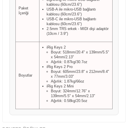
kablosu (60cm/23.6")
Paket
USB-A ile mikro-USB bağlantı
İçeriği
kablosu (60cm/23.6")
USB-C ile mikro-USB bağlantı
kablosu (60cm/23.6")
2.5mm TRS erkek - MIDI dişi adaptör
(10cm / 3.9")
iRig Keys 2
Boyut: 518mm/20.4" x 139mm/5.5"
x 54mm/2.13"
Ağırlık: 0.87kg/30.7oz
iRig Keys 2 Pro
Boyut: 605mm/23.8" x 212mm/8.4"
Boyutlar
x 77mm/3.03"
Ağırlık: 1.87kg/66oz
iRig Keys 2 Mini
Boyut: 324mm/12.76" x
139mm/5.5" x 54mm/2.13"
Ağırlık: 0.58kg/20.5oz