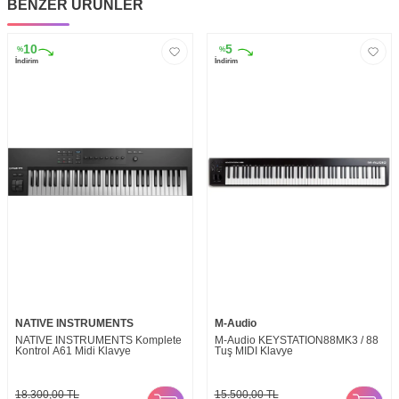
BENZER ÜRÜNLER
10
5
%
%
İndirim
İndirim
NATIVE INSTRUMENTS
M-Audio
NATIVE INSTRUMENTS Komplete
M-Audio KEYSTATION88MK3 / 88
Kontrol A61 Midi Klavye
Tuş MIDI Klavye
18.300,00
TL
15.500,00
TL