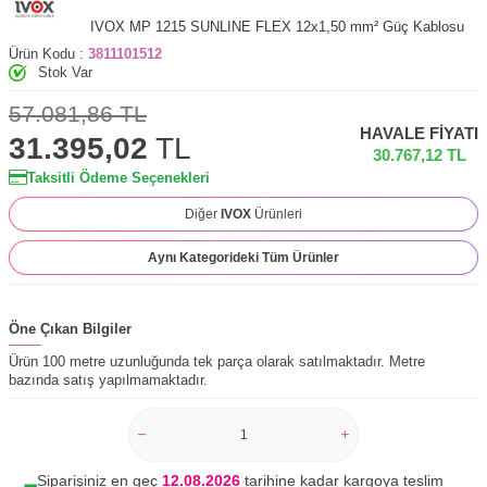
IVOX MP 1215 SUNLINE FLEX 12x1,50 mm² Güç Kablosu
Ürün Kodu :
3811101512
Stok Var
57.081,86
TL
HAVALE FIYATI
31.395,02
TL
30.767,12
TL
Taksitli Ödeme Seçenekleri
Diğer
IVOX
Ürünleri
Aynı Kategorideki Tüm Ürünler
Öne Çıkan Bilgiler
Ürün 100 metre uzunluğunda tek parça olarak satılmaktadır. Metre
bazında satış yapılmamaktadır.
Siparişiniz en geç
12.08.2026
tarihine kadar kargoya teslim