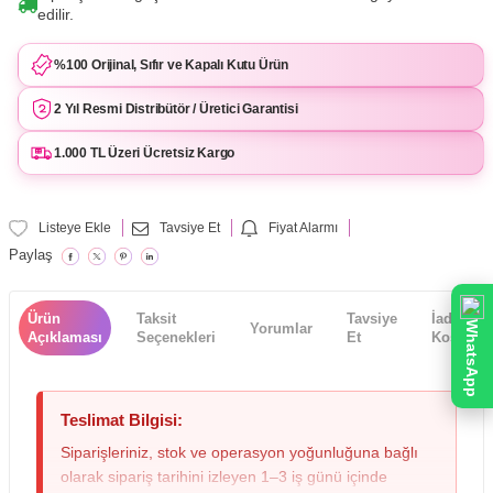
edilir.
%100 Orijinal, Sıfır ve Kapalı Kutu Ürün
2 Yıl Resmi Distribütör / Üretici Garantisi
1.000 TL Üzeri Ücretsiz Kargo
Listeye Ekle
Tavsiye Et
Fiyat Alarmı
Paylaş
Ürün
Taksit
Tavsiye
İade
WhatsApp
Yorumlar
Açıklaması
Seçenekleri
Et
Koşulları
Teslimat Bilgisi:
Siparişleriniz, stok ve operasyon yoğunluğuna bağlı
olarak sipariş tarihini izleyen 1–3 iş günü içinde