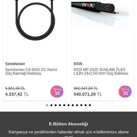
Sennheiser
IVOX
Sennheiser CA 6042 DC Harici
IVOX MP 2425 SUNLINE FLEX
Güç Kaynağı Kablosu
LSZH 24x2,50 mm² Güç Kablosu
5.861,38
TL
981.947,80
TL
4.337,42
TL
540.071,29
TL
E-Bülten Aboneliği
Kampanya ve yeniliklerden haberdar olmak için e-bültenimize abone