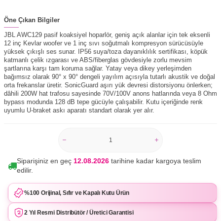
Öne Çıkan Bilgiler
JBL AWC129 pasif koaksiyel hoparlör, geniş açık alanlar için tek eksenli
12 inç Kevlar woofer ve 1 inç sıvı soğutmalı kompresyon sürücüsüyle
yüksek çıkışlı ses sunar. IP56 suya/toza dayanıklılık sertifikası, köpük
katmanlı çelik ızgarası ve ABS/fiberglas gövdesiyle zorlu mevsim
şartlarına karşı tam koruma sağlar. Yatay veya dikey yerleşimden
bağımsız olarak 90° x 90° dengeli yayılım açısıyla tutarlı akustik ve doğal
orta frekanslar üretir. SonicGuard aşırı yük devresi distorsiyonu önlerken;
dâhili 200W hat trafosu sayesinde 70V/100V anons hatlarında veya 8 Ohm
bypass modunda 128 dB tepe gücüyle çalışabilir. Kutu içeriğinde renk
uyumlu U-braket askı aparatı standart olarak yer alır.
Siparişiniz en geç
12.08.2026
tarihine kadar kargoya teslim
edilir.
%100 Orijinal, Sıfır ve Kapalı Kutu Ürün
2 Yıl Resmi Distribütör / Üretici Garantisi