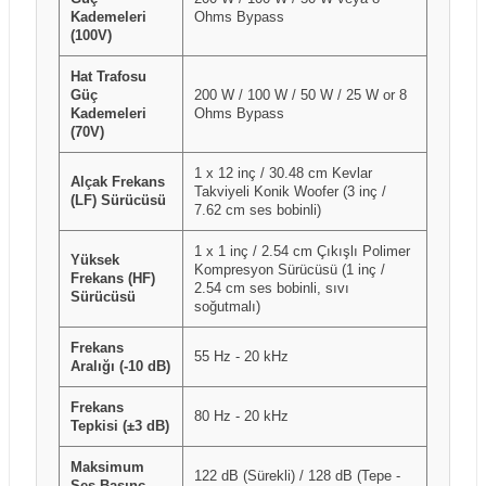
Kademeleri
Ohms Bypass
(100V)
Hat Trafosu
Güç
200 W / 100 W / 50 W / 25 W or 8
Kademeleri
Ohms Bypass
(70V)
1 x 12 inç / 30.48 cm Kevlar
Alçak Frekans
Takviyeli Konik Woofer (3 inç /
(LF) Sürücüsü
7.62 cm ses bobinli)
1 x 1 inç / 2.54 cm Çıkışlı Polimer
Yüksek
Kompresyon Sürücüsü (1 inç /
Frekans (HF)
2.54 cm ses bobinli, sıvı
Sürücüsü
soğutmalı)
Frekans
55 Hz - 20 kHz
Aralığı (-10 dB)
Frekans
80 Hz - 20 kHz
Tepkisi (±3 dB)
Maksimum
122 dB (Sürekli) / 128 dB (Tepe -
Ses Basınç