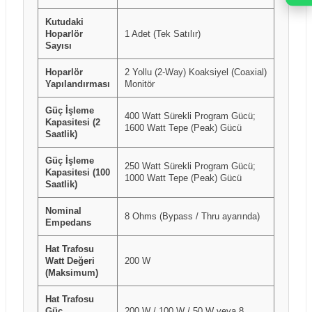
Kutudaki
Hoparlör
1 Adet (Tek Satılır)
Sayısı
Hoparlör
2 Yollu (2-Way) Koaksiyel (Coaxial)
Yapılandırması
Monitör
Güç İşleme
400 Watt Sürekli Program Gücü;
Kapasitesi (2
1600 Watt Tepe (Peak) Gücü
Saatlik)
Güç İşleme
250 Watt Sürekli Program Gücü;
Kapasitesi (100
1000 Watt Tepe (Peak) Gücü
Saatlik)
Nominal
8 Ohms (Bypass / Thru ayarında)
Empedans
Hat Trafosu
Watt Değeri
200 W
(Maksimum)
Hat Trafosu
Güç
200 W / 100 W / 50 W veya 8