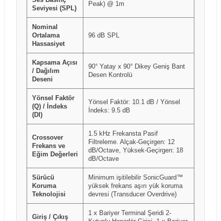
Peak) @ 1m
Seviyesi (SPL)
Nominal
Ortalama
96 dB SPL
Hassasiyet
Kapsama Açısı
90° Yatay x 90° Dikey Geniş Bant
/ Dağılım
Desen Kontrolü
Deseni
Yönsel Faktör
Yönsel Faktör: 10.1 dB / Yönsel
(Q) / İndeks
İndeks: 9.5 dB
(DI)
1.5 kHz Frekansta Pasif
Crossover
Filtreleme. Alçak-Geçirgen: 12
Frekans ve
dB/Octave, Yüksek-Geçirgen: 18
Eğim Değerleri
dB/Octave
Sürücü
Minimum işitilebilir SonicGuard™
Koruma
yüksek frekans aşırı yük koruma
Teknolojisi
devresi (Transducer Overdrive)
1 x Bariyer Terminal Şeridi 2-
Giriş / Çıkış