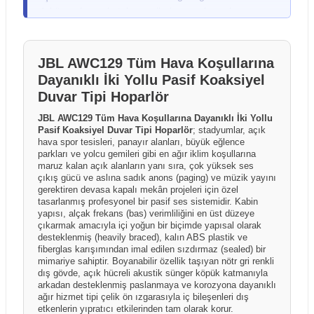
davul gibi yüksek hassasiyete sahip ürünlerde dış
dokümanlar ve katalog verileri esas alınarak
kutuda hasar olmasa bile darbe kaynaklı iç hasar
hazırlanmıştır. Ürünlerin performansı ve kullanım
şüphesi duyarsanız, ürünü mutlaka kargo görevlisiyle
sonuçları; kullanım şekli, kurulum ortamı, elektrik
birlikte açarak kontrol ediniz. Herhangi bir sorun tespit
altyapısı, kullanılan diğer ekipmanlar ve çevresel
JBL AWC129 Tüm Hava Koşullarına
edilmesi durumunda, teslimat öncesinde kargo
faktörlere bağlı olarak farklılık gösterebilir. Üretici
Dayanıklı İki Yollu Pasif Koaksiyel
görevlisine "Hasar Tespit Tutanağı" tutturulması yasal
firmalar ürün özelliklerinde önceden bildirim
bir zorunluluktur; bu işlem sayesinde taşıma kaynaklı
Duvar Tipi Hoparlör
yapmaksızın değişiklik yapma hakkını saklı tutabilir.
hasarlarda kargo firması nezdinde tazmin süreci
JBL AWC129 Tüm Hava Koşullarına Dayanıklı İki Yollu
Kutu içeriği ve ürünle birlikte sunulan aksesuarlar
başlatılabilirken, tutanaksız teslim alınan gönderilerde
Pasif Koaksiyel Duvar Tipi Hoparlör
; stadyumlar, açık
üretici firma ve dağıtım politikalarına bağlı olarak ülke,
hasarın taşıma aşamasında oluştuğu ispatlanamadığı
hava spor tesisleri, panayır alanları, büyük eğlence
bölge veya parti bazında farklılık gösterebilir. Ürün
parkları ve yolcu gemileri gibi en ağır iklim koşullarına
için sonradan yapılacak bildirimler kabul
sayfalarında yer alan görseller temsilî amaçlı olabilir
maruz kalan açık alanların yanı sıra, çok yüksek ses
edilememektedir.
çıkış gücü ve aslına sadık anons (paging) ve müzik yayını
ve gerçek ürün, kutu içeriği veya renk tonları
gerektiren devasa kapalı mekân projeleri için özel
görsellerden farklılık gösterebilir.
tasarlanmış profesyonel bir pasif ses sistemidir. Kabin
yapısı, alçak frekans (bas) verimliliğini en üst düzeye
çıkarmak amacıyla içi yoğun bir biçimde yapısal olarak
desteklenmiş (heavily braced), kalın ABS plastik ve
fiberglas karışımından imal edilen sızdırmaz (sealed) bir
mimariye sahiptir. Boyanabilir özellik taşıyan nötr gri renkli
dış gövde, açık hücreli akustik sünger köpük katmanıyla
arkadan desteklenmiş paslanmaya ve korozyona dayanıklı
ağır hizmet tipi çelik ön ızgarasıyla iç bileşenleri dış
etkenlerin yıpratıcı etkilerinden tam olarak korur.