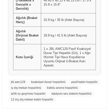
(Yükseklik x
44.45 x 40.13 x 40.13 cm / 17.5 x
Genişlik x
15.8 x 15.8"
Derinlik)
Ağırlık (Braket
15.9 kg / 35 lb (Adet Başına)
Hariç)
Ağırlık
(Orijinal Braket
18.8 kg / 41.5 lb (Adet Başına)
Dahil)
1 x JBL AWC129 Pasif Koaksiyel
Duvar Tipi Hoparlör (Gri), 1 x Ağır
Kutu İçeriği
Hizmet Tipi Hava Koşullarına
Uyumlu Orijinal U-Braket Askı
Aparatı
jbl awc129
koaksiyel duvar hoparlörü
pasif kabin hoparlör
iç dış mekan hoparlörü
trafolu anons hoparlörü
ip56 su geçirmez hoparlör
stadyum ses sistemi hoparlörü
12 inç dış mekan kabin hoparlör