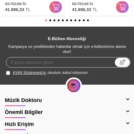
83.792,66
TL
83.792,66
TL
41.896,33
TL
41.896,33
TL
E-Bülten Aboneliği
Kampanya ve yeniliklerden haberdar olmak için e-bültenimize abone
olun!
KVKK Sözleşmesi'ni
, okudum, kabul ediyorum.
Müzik Doktoru
Önemli Bilgiler
Hızlı Erişim