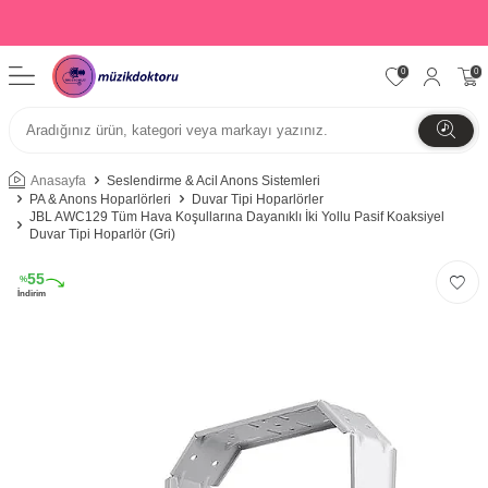
0
0
Anasayfa
Seslendirme & Acil Anons Sistemleri
PA & Anons Hoparlörleri
Duvar Tipi Hoparlörler
JBL AWC129 Tüm Hava Koşullarına Dayanıklı İki Yollu Pasif Koaksiyel
Duvar Tipi Hoparlör (Gri)
55
%
İndirim