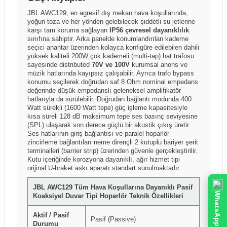
JBL AWC129, en agresif dış mekan hava koşullarında,
yoğun toza ve her yönden gelebilecek şiddetli su jetlerine
karşı tam koruma sağlayan
IP56 çevresel dayanıklılık
sınıfına sahiptir. Arka panelde konumlandırılan kademe
seçici anahtar üzerinden kolayca konfigüre edilebilen dahili
yüksek kaliteli 200W çok kademeli (multi-tap) hat trafosu
sayesinde distributed
70V ve 100V
kurumsal anons ve
müzik hatlarında kayıpsız çalışabilir. Ayrıca trafo bypass
konumu seçilerek doğrudan saf 8 Ohm nominal empedans
değerinde düşük empedanslı geleneksel amplifikatör
hatlarıyla da sürülebilir. Doğrudan bağlantı modunda 400
Watt sürekli (1600 Watt tepe) güç işleme kapasitesiyle
kısa süreli 128 dB maksimum tepe ses basınç seviyesine
(SPL) ulaşarak son derece güçlü bir akustik çıkış üretir.
Ses hatlarının giriş bağlantısı ve paralel hoparlör
zincirleme bağlantıları neme dirençli 2 kutuplu bariyer şerit
terminalleri (barrier strip) üzerinden güvenle gerçekleştirilir.
Kutu içeriğinde korozyona dayanıklı, ağır hizmet tipi
orijinal U-braket askı aparatı standart sunulmaktadır.
JBL AWC129 Tüm Hava Koşullarına Dayanıklı Pasif
WhatsApp
Koaksiyel Duvar Tipi Hoparlör Teknik Özellikleri
Aktif / Pasif
Pasif (Passive)
Durumu