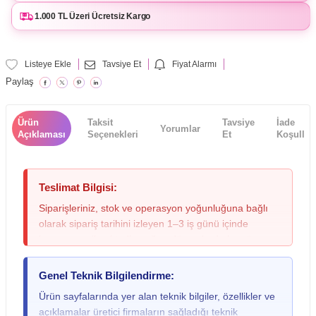
1.000 TL Üzeri Ücretsiz Kargo
Listeye Ekle
Tavsiye Et
Fiyat Alarmı
Paylaş
Ürün
Taksit
Tavsiye
İade
Yorumlar
Açıklaması
Seçenekleri
Et
Koşulları
Teslimat Bilgisi:
Siparişleriniz, stok ve operasyon yoğunluğuna bağlı
olarak sipariş tarihini izleyen 1–3 iş günü içinde
kargoya verilmektedir; yoğun dönemlerde bu süre
değişebileceğinden lütfen siparişinizi oluştururken bu
durumu göz önünde bulundurunuz. Teslimat sırasında
Genel Teknik Bilgilendirme:
kargo paketinde ezilme, ıslanma veya yırtılma gibi
Ürün sayfalarında yer alan teknik bilgiler, özellikler ve
fiziksel bir hasar fark ederseniz ya da gitar, keman,
açıklamalar üretici firmaların sağladığı teknik