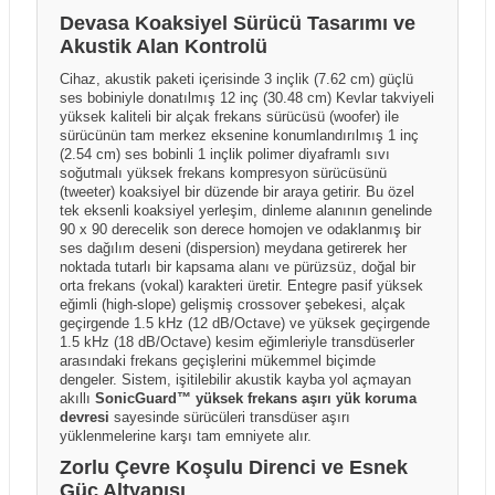
Devasa Koaksiyel Sürücü Tasarımı ve
Akustik Alan Kontrolü
Cihaz, akustik paketi içerisinde 3 inçlik (7.62 cm) güçlü
ses bobiniyle donatılmış 12 inç (30.48 cm) Kevlar takviyeli
yüksek kaliteli bir alçak frekans sürücüsü (woofer) ile
sürücünün tam merkez eksenine konumlandırılmış 1 inç
(2.54 cm) ses bobinli 1 inçlik polimer diyaframlı sıvı
soğutmalı yüksek frekans kompresyon sürücüsünü
(tweeter) koaksiyel bir düzende bir araya getirir. Bu özel
tek eksenli koaksiyel yerleşim, dinleme alanının genelinde
90 x 90 derecelik son derece homojen ve odaklanmış bir
ses dağılım deseni (dispersion) meydana getirerek her
noktada tutarlı bir kapsama alanı ve pürüzsüz, doğal bir
orta frekans (vokal) karakteri üretir. Entegre pasif yüksek
eğimli (high-slope) gelişmiş crossover şebekesi, alçak
geçirgende 1.5 kHz (12 dB/Octave) ve yüksek geçirgende
1.5 kHz (18 dB/Octave) kesim eğimleriyle transdüserler
arasındaki frekans geçişlerini mükemmel biçimde
dengeler. Sistem, işitilebilir akustik kayba yol açmayan
akıllı
SonicGuard™ yüksek frekans aşırı yük koruma
devresi
sayesinde sürücüleri transdüser aşırı
yüklenmelerine karşı tam emniyete alır.
Zorlu Çevre Koşulu Direnci ve Esnek
Güç Altyapısı