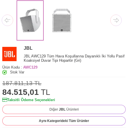
JBL
JBL AWC129 Tüm Hava Koşullarına Dayanıklı İki Yollu Pasif
Koaksiyel Duvar Tipi Hoparlör (Gri)
Ürün Kodu :
AWC129
Stok Var
187.811,13
TL
84.515,01
TL
Taksitli Ödeme Seçenekleri
Diğer
JBL
Ürünleri
Aynı Kategorideki Tüm Ürünler