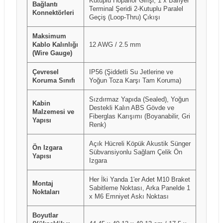
Kutuplu Hoparlör Girişi, 1 x Bariyer
Bağlantı
Terminal Şeridi 2-Kutuplu Paralel
Konnektörleri
Geçiş (Loop-Thru) Çıkışı
Maksimum
Kablo Kalınlığı
12 AWG / 2.5 mm
(Wire Gauge)
Çevresel
IP56 (Şiddetli Su Jetlerine ve
Koruma Sınıfı
Yoğun Toza Karşı Tam Koruma)
Sızdırmaz Yapıda (Sealed), Yoğun
Kabin
Destekli Kalın ABS Gövde ve
Malzemesi ve
Fiberglas Karışımı (Boyanabilir, Gri
Yapısı
Renk)
Açık Hücreli Köpük Akustik Sünger
Ön Izgara
Sübvansiyonlu Sağlam Çelik Ön
Yapısı
Izgara
Her İki Yanda 1'er Adet M10 Braket
Montaj
Sabitleme Noktası, Arka Panelde 1
Noktaları
x M6 Emniyet Askı Noktası
Boyutlar