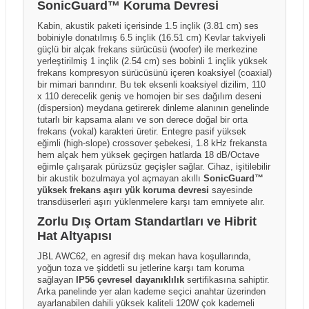
SonicGuard™ Koruma Devresi
Kabin, akustik paketi içerisinde 1.5 inçlik (3.81 cm) ses
bobiniyle donatılmış 6.5 inçlik (16.51 cm) Kevlar takviyeli
güçlü bir alçak frekans sürücüsü (woofer) ile merkezine
yerleştirilmiş 1 inçlik (2.54 cm) ses bobinli 1 inçlik yüksek
frekans kompresyon sürücüsünü içeren koaksiyel (coaxial)
bir mimari barındırır. Bu tek eksenli koaksiyel dizilim, 110
x 110 derecelik geniş ve homojen bir ses dağılım deseni
(dispersion) meydana getirerek dinleme alanının genelinde
tutarlı bir kapsama alanı ve son derece doğal bir orta
frekans (vokal) karakteri üretir. Entegre pasif yüksek
eğimli (high-slope) crossover şebekesi, 1.8 kHz frekansta
hem alçak hem yüksek geçirgen hatlarda 18 dB/Octave
eğimle çalışarak pürüzsüz geçişler sağlar. Cihaz, işitilebilir
bir akustik bozulmaya yol açmayan akıllı
SonicGuard™
yüksek frekans aşırı yük koruma devresi
sayesinde
transdüserleri aşırı yüklenmelere karşı tam emniyete alır.
Zorlu Dış Ortam Standartları ve Hibrit
Hat Altyapısı
JBL AWC62, en agresif dış mekan hava koşullarında,
yoğun toza ve şiddetli su jetlerine karşı tam koruma
sağlayan
IP56 çevresel dayanıklılık
sertifikasına sahiptir.
Arka panelinde yer alan kademe seçici anahtar üzerinden
ayarlanabilen dahili yüksek kaliteli 120W çok kademeli