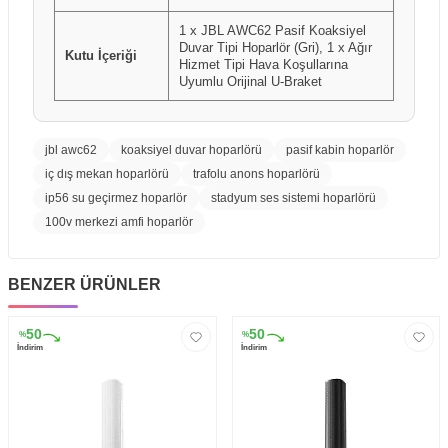
1 x JBL AWC62 Pasif Koaksiyel
Duvar Tipi Hoparlör (Gri), 1 x Ağır
Kutu İçeriği
Hizmet Tipi Hava Koşullarına
Uyumlu Orijinal U-Braket
jbl awc62
koaksiyel duvar hoparlörü
pasif kabin hoparlör
iç dış mekan hoparlörü
trafolu anons hoparlörü
ip56 su geçirmez hoparlör
stadyum ses sistemi hoparlörü
100v merkezi amfi hoparlör
BENZER ÜRÜNLER
50
50
%
%
İndirim
İndirim