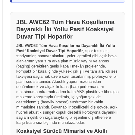
kutuda hasar olmasa bile darbe kaynaklı iç hasar
hazırlanmıştır. Ürünlerin performansı ve kullanım
şüphesi duyarsanız, ürünü mutlaka kargo görevlisiyle
sonuçları; kullanım şekli, kurulum ortamı, elektrik
birlikte açarak kontrol ediniz. Herhangi bir sorun tespit
altyapısı, kullanılan diğer ekipmanlar ve çevresel
JBL AWC62 Tüm Hava Koşullarına
edilmesi durumunda, teslimat öncesinde kargo
faktörlere bağlı olarak farklılık gösterebilir. Üretici
Dayanıklı İki Yollu Pasif Koaksiyel
görevlisine "Hasar Tespit Tutanağı" tutturulması yasal
firmalar ürün özelliklerinde önceden bildirim
bir zorunluluktur; bu işlem sayesinde taşıma kaynaklı
Duvar Tipi Hoparlör
yapmaksızın değişiklik yapma hakkını saklı tutabilir.
hasarlarda kargo firması nezdinde tazmin süreci
JBL AWC62 Tüm Hava Koşullarına Dayanıklı İki Yollu
Kutu içeriği ve ürünle birlikte sunulan aksesuarlar
başlatılabilirken, tutanaksız teslim alınan gönderilerde
Pasif Koaksiyel Duvar Tipi Hoparlör
; spor tesisleri,
üretici firma ve dağıtım politikalarına bağlı olarak ülke,
hasarın taşıma aşamasında oluştuğu ispatlanamadığı
stadyumlar, panayır alanları, yolcu gemileri gibi açık hava
bölge veya parti bazında farklılık gösterebilir. Ürün
alanlarının yanı sıra arka plan müzik yayını ve anons
için sonradan yapılacak bildirimler kabul
sayfalarında yer alan görseller temsilî amaçlı olabilir
(paging) gerektiren geniş kapalı mekân projelerinde,
edilememektedir.
kompakt bir kasa içinde yüksek çıkışlı ve tam aralıklı ses
ve gerçek ürün, kutu içeriği veya renk tonları
takviyesi sağlamak üzere özel tasarlanmış profesyonel bir
görsellerden farklılık gösterebilir.
pasif ses sistemidir. Akustik yapısı, rezonansları
sönümlemek ve alçak frekans (bas) performansını
maksimuma çıkarmak adına kalın ABS plastik ve fiberglas
malzeme karışımıyla üretilmiş, içi yoğun şekilde
desteklenmiş (heavily braced) sızdırmaz bir kabin
mimarisine sahiptir. Boyanabilir özellikteki dış gövde, açık
hücreli akustik sünger köpük destekli korozyona dayanıklı
sağlam çelik ön ızgarasıyla iç bileşenleri dış etkenlere
karşı kusursuz biçimde muhafaza eder.
Koaksiyel Sürücü Mimarisi ve Akıllı