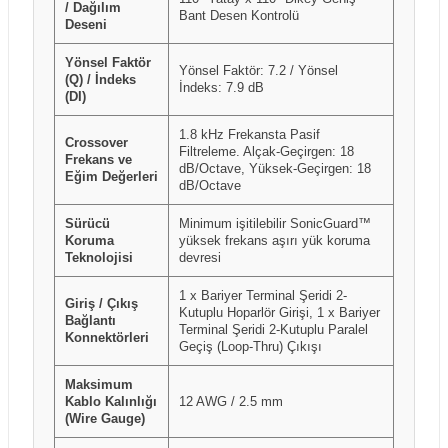
/ Dağılım
Bant Desen Kontrolü
Deseni
Yönsel Faktör
Yönsel Faktör: 7.2 / Yönsel
(Q) / İndeks
İndeks: 7.9 dB
(DI)
1.8 kHz Frekansta Pasif
Crossover
Filtreleme. Alçak-Geçirgen: 18
Frekans ve
dB/Octave, Yüksek-Geçirgen: 18
Eğim Değerleri
dB/Octave
Sürücü
Minimum işitilebilir SonicGuard™
Koruma
yüksek frekans aşırı yük koruma
Teknolojisi
devresi
1 x Bariyer Terminal Şeridi 2-
Giriş / Çıkış
Kutuplu Hoparlör Girişi, 1 x Bariyer
Bağlantı
Terminal Şeridi 2-Kutuplu Paralel
Konnektörleri
Geçiş (Loop-Thru) Çıkışı
Maksimum
Kablo Kalınlığı
12 AWG / 2.5 mm
(Wire Gauge)