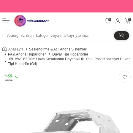
0
0
Anasayfa
Seslendirme & Acil Anons Sistemleri
PA & Anons Hoparlörleri
Duvar Tipi Hoparlörler
JBL AWC62 Tüm Hava Koşullarına Dayanıklı İki Yollu Pasif Koaksiyel Duvar
Tipi Hoparlör (Gri)
55
%
İndirim