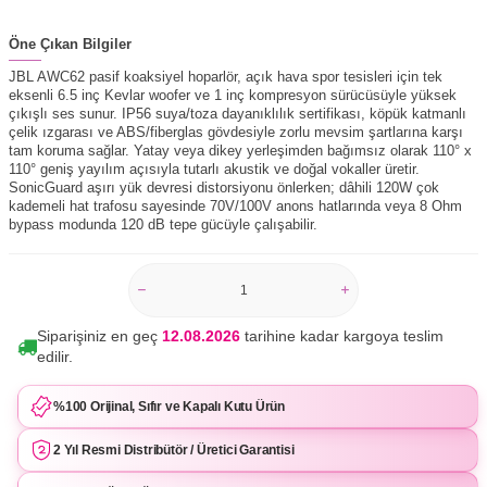
Öne Çıkan Bilgiler
JBL AWC62 pasif koaksiyel hoparlör, açık hava spor tesisleri için tek
eksenli 6.5 inç Kevlar woofer ve 1 inç kompresyon sürücüsüyle yüksek
çıkışlı ses sunur. IP56 suya/toza dayanıklılık sertifikası, köpük katmanlı
çelik ızgarası ve ABS/fiberglas gövdesiyle zorlu mevsim şartlarına karşı
tam koruma sağlar. Yatay veya dikey yerleşimden bağımsız olarak 110° x
110° geniş yayılım açısıyla tutarlı akustik ve doğal vokaller üretir.
SonicGuard aşırı yük devresi distorsiyonu önlerken; dâhili 120W çok
kademeli hat trafosu sayesinde 70V/100V anons hatlarında veya 8 Ohm
bypass modunda 120 dB tepe gücüyle çalışabilir.
Siparişiniz en geç
12.08.2026
tarihine kadar kargoya teslim
edilir.
%100 Orijinal, Sıfır ve Kapalı Kutu Ürün
2 Yıl Resmi Distribütör / Üretici Garantisi