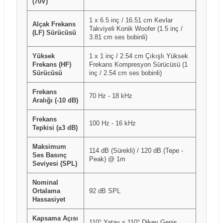
(70V)
1 x 6.5 inç / 16.51 cm Kevlar
Alçak Frekans
Takviyeli Konik Woofer (1.5 inç /
(LF) Sürücüsü
3.81 cm ses bobinli)
Yüksek
1 x 1 inç / 2.54 cm Çıkışlı Yüksek
Frekans (HF)
Frekans Kompresyon Sürücüsü (1
Sürücüsü
inç / 2.54 cm ses bobinli)
Frekans
70 Hz - 18 kHz
Aralığı (-10 dB)
Frekans
100 Hz - 16 kHz
Tepkisi (±3 dB)
Maksimum
114 dB (Sürekli) / 120 dB (Tepe -
Ses Basınç
Peak) @ 1m
Seviyesi (SPL)
Nominal
Ortalama
92 dB SPL
Hassasiyet
Kapsama Açısı
110° Yatay x 110° Dikey Geniş