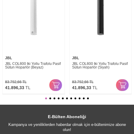
JBL
JBL
JBL COL800 İki Yollu Trafolu Pasif
JBL COL800 İki Yollu Trafolu Pasif
Sütun Hoparlör (Beyaz)
Sütun Hoparlör (Siyah)
83.792,66
TL
83.792,66
TL
41.896,33
TL
41.896,33
TL
E-Bülten Aboneliği
Kampanya ve yeniliklerden haberdar olmak için e-bültenimize abone
olun!