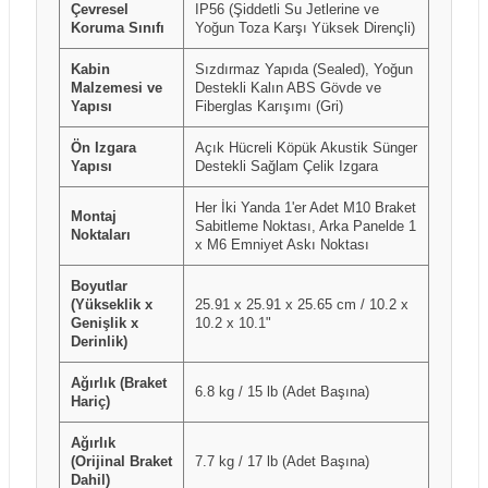
Çevresel
IP56 (Şiddetli Su Jetlerine ve
Koruma Sınıfı
Yoğun Toza Karşı Yüksek Dirençli)
Kabin
Sızdırmaz Yapıda (Sealed), Yoğun
Malzemesi ve
Destekli Kalın ABS Gövde ve
Yapısı
Fiberglas Karışımı (Gri)
Ön Izgara
Açık Hücreli Köpük Akustik Sünger
Yapısı
Destekli Sağlam Çelik Izgara
Her İki Yanda 1'er Adet M10 Braket
Montaj
Sabitleme Noktası, Arka Panelde 1
Noktaları
x M6 Emniyet Askı Noktası
Boyutlar
(Yükseklik x
25.91 x 25.91 x 25.65 cm / 10.2 x
Genişlik x
10.2 x 10.1"
Derinlik)
Ağırlık (Braket
6.8 kg / 15 lb (Adet Başına)
Hariç)
Ağırlık
(Orijinal Braket
7.7 kg / 17 lb (Adet Başına)
Dahil)