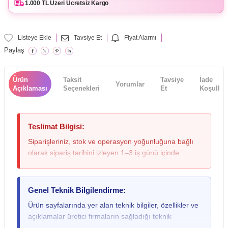
1.000 TL Üzeri Ücretsiz Kargo
Listeye Ekle
Tavsiye Et
Fiyat Alarmı
Paylaş
Ürün
Taksit
Tavsiye
İade
Yorumlar
Açıklaması
Seçenekleri
Et
Koşulları
Teslimat Bilgisi:
Siparişleriniz, stok ve operasyon yoğunluğuna bağlı
olarak sipariş tarihini izleyen 1–3 iş günü içinde
kargoya verilmektedir; yoğun dönemlerde bu süre
değişebileceğinden lütfen siparişinizi oluştururken bu
durumu göz önünde bulundurunuz. Teslimat sırasında
Genel Teknik Bilgilendirme:
kargo paketinde ezilme, ıslanma veya yırtılma gibi
Ürün sayfalarında yer alan teknik bilgiler, özellikler ve
fiziksel bir hasar fark ederseniz ya da gitar, keman,
açıklamalar üretici firmaların sağladığı teknik
davul gibi yüksek hassasiyete sahip ürünlerde dış
dokümanlar ve katalog verileri esas alınarak