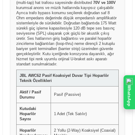
(multi-tap) hat trafosu sayesinde distributed
70V ve 100V
kurumsal anons ve müzik hatlarında kayıpsız çalışabilir.
Ayrıca trafo bypass konumu seçilerek doğrudan saf 8
Ohm empedans değerinde düşük empedanslı amplifikatör
sistemleriyle de sürülebilir. Doğrudan bağlantıda 175 Watt
sürekli güç işleme kapasitesiyle 120 dB tepe ses basınç
seviyesine (SPL) ulaşarak çok güçlü bir akustik çıkış
üretir. Ses hatlarının giriş bağlantısı ve paralel hoparlör
zincirleme bağlantıları (loop-thru) neme dirençli 2 kutuplu
bariyer şerit terminalleri (barrier strip) üzerinden güvenle
gerçekleştirilir. Kutu içeriğinde korozyona dayanıklı, ağır
hizmet tipi renk uyumlu orijinal U-braket askı aparatı
standart sunulmaktadır.
JBL AWC62 Pasif Koaksiyel Duvar Tipi Hoparlör
Teknik Özellikleri
WhatsApp
Aktif / Pasif
Pasif (Passive)
Durumu
Kutudaki
Hoparlör
1 Adet (Tek Satılır)
Sayısı
Hoparlör
2 Yollu (2-Way) Koaksiyel (Coaxial)