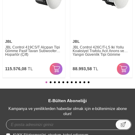
JBL
JBL
JBL Control 419CS/T Alçıpan Tipi
JBL Control 426C/T-LS İki Yollu
Gömme Pasif Tavan Subwoofer
Koaksiyel Trafolu Acil Anons ve
Hoparlör (Çift)
Yangın Güvenlik Tipi Gömme
Tavan Hoparlörü (Çift)
115.576,08
TL
88.993,58
TL
E-Bülten Aboneliği
Kampanya ve yeniliklerden haberdar olmak için e-bültenimize abone
olun!
KVKK Sözleşmesi'ni
, okudum, kabul ediyorum.