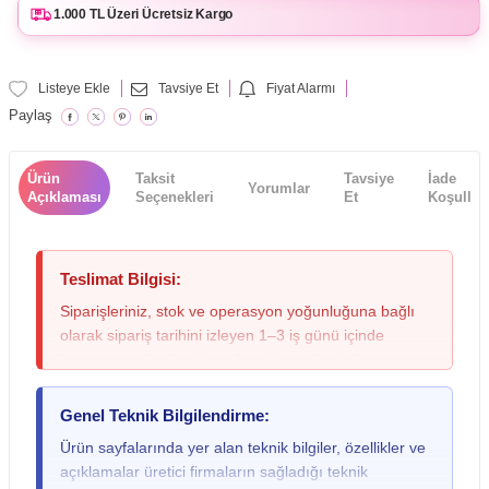
1.000 TL Üzeri Ücretsiz Kargo
Listeye Ekle
Tavsiye Et
Fiyat Alarmı
Paylaş
Ürün
Taksit
Tavsiye
İade
Yorumlar
Açıklaması
Seçenekleri
Et
Koşulları
Teslimat Bilgisi:
Siparişleriniz, stok ve operasyon yoğunluğuna bağlı
olarak sipariş tarihini izleyen 1–3 iş günü içinde
kargoya verilmektedir; yoğun dönemlerde bu süre
değişebileceğinden lütfen siparişinizi oluştururken bu
durumu göz önünde bulundurunuz. Teslimat sırasında
Genel Teknik Bilgilendirme:
kargo paketinde ezilme, ıslanma veya yırtılma gibi
Ürün sayfalarında yer alan teknik bilgiler, özellikler ve
fiziksel bir hasar fark ederseniz ya da gitar, keman,
açıklamalar üretici firmaların sağladığı teknik
davul gibi yüksek hassasiyete sahip ürünlerde dış