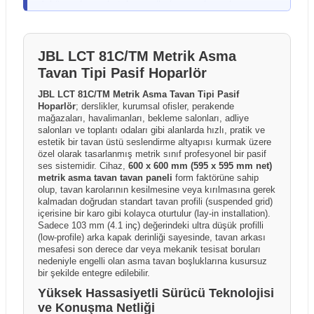
dokümanlar ve katalog verileri esas alınarak
kutuda hasar olmasa bile darbe kaynaklı iç hasar
hazırlanmıştır. Ürünlerin performansı ve kullanım
şüphesi duyarsanız, ürünü mutlaka kargo görevlisiyle
sonuçları; kullanım şekli, kurulum ortamı, elektrik
birlikte açarak kontrol ediniz. Herhangi bir sorun tespit
altyapısı, kullanılan diğer ekipmanlar ve çevresel
JBL LCT 81C/TM Metrik Asma
edilmesi durumunda, teslimat öncesinde kargo
faktörlere bağlı olarak farklılık gösterebilir. Üretici
Tavan Tipi Pasif Hoparlör
görevlisine "Hasar Tespit Tutanağı" tutturulması yasal
firmalar ürün özelliklerinde önceden bildirim
bir zorunluluktur; bu işlem sayesinde taşıma kaynaklı
JBL LCT 81C/TM Metrik Asma Tavan Tipi Pasif
yapmaksızın değişiklik yapma hakkını saklı tutabilir.
hasarlarda kargo firması nezdinde tazmin süreci
Hoparlör
; derslikler, kurumsal ofisler, perakende
Kutu içeriği ve ürünle birlikte sunulan aksesuarlar
başlatılabilirken, tutanaksız teslim alınan gönderilerde
mağazaları, havalimanları, bekleme salonları, adliye
üretici firma ve dağıtım politikalarına bağlı olarak ülke,
salonları ve toplantı odaları gibi alanlarda hızlı, pratik ve
hasarın taşıma aşamasında oluştuğu ispatlanamadığı
estetik bir tavan üstü seslendirme altyapısı kurmak üzere
bölge veya parti bazında farklılık gösterebilir. Ürün
için sonradan yapılacak bildirimler kabul
özel olarak tasarlanmış metrik sınıf profesyonel bir pasif
sayfalarında yer alan görseller temsilî amaçlı olabilir
edilememektedir.
ses sistemidir. Cihaz,
600 x 600 mm (595 x 595 mm net)
ve gerçek ürün, kutu içeriği veya renk tonları
metrik asma tavan tavan paneli
form faktörüne sahip
görsellerden farklılık gösterebilir.
olup, tavan karolarının kesilmesine veya kırılmasına gerek
kalmadan doğrudan standart tavan profili (suspended grid)
içerisine bir karo gibi kolayca oturtulur (lay-in installation).
Sadece 103 mm (4.1 inç) değerindeki ultra düşük profilli
(low-profile) arka kapak derinliği sayesinde, tavan arkası
mesafesi son derece dar veya mekanik tesisat boruları
nedeniyle engelli olan asma tavan boşluklarına kusursuz
bir şekilde entegre edilebilir.
Yüksek Hassasiyetli Sürücü Teknolojisi
ve Konuşma Netliği