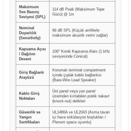
Maksimum
114 dB Peak (Maksimum Tepe
Ses Basınç
Gücü) @ 1m
Seviyesi (SPL)
Nominal
96 dB SPL (Küçük amfilerle
Duyarlılık
maksimum akustik verim sağlar)
(Sensitivity)
Kapsama Açısı
100° Konik Kapsama Alanı (1 kHz
/ Dağılım
seviyesinde Conical)
Deseni
Korumalı terminal compartment
Giriş Bağlantı
içinde çıplak kablo bağlantısı
Arayüzü
(Bare-Wire Lead Speaker)
Üst panel veya yan panel
Kablo Giriş
üzerinden kırılabilen pratik nakavt
Noktaları
(knock-out) delikleri
Güvenlik ve
UL1480A ve UL2043 (Asma tavan
Yangın
içi hava sirkülasyon boşlukları /
Sertifikaları
Plenum space uyumlu)