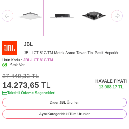
JBL
JBL LCT 81C/TM Metrik Asma Tavan Tipi Pasif Hoparlör
Ürün Kodu :
JBL-LCT 81C/TM
Stok Var
27.449,32
TL
HAVALE FIYATI
14.273,65
TL
13.988,17
TL
Taksitli Ödeme Seçenekleri
Diğer
JBL
Ürünleri
Aynı Kategorideki Tüm Ürünler