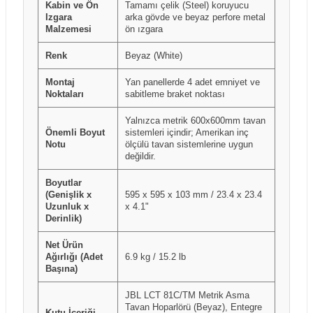
Kabin ve Ön
Tamamı çelik (Steel) koruyucu
Izgara
arka gövde ve beyaz perfore metal
Malzemesi
ön ızgara
Renk
Beyaz (White)
Montaj
Yan panellerde 4 adet emniyet ve
Noktaları
sabitleme braket noktası
Yalnızca metrik 600x600mm tavan
Önemli Boyut
sistemleri içindir; Amerikan inç
Notu
ölçülü tavan sistemlerine uygun
değildir.
Boyutlar
(Genişlik x
595 x 595 x 103 mm / 23.4 x 23.4
Uzunluk x
x 4.1"
Derinlik)
Net Ürün
Ağırlığı (Adet
6.9 kg / 15.2 lb
Başına)
JBL LCT 81C/TM Metrik Asma
Tavan Hoparlörü (Beyaz), Entegre
Kutu İçeriği