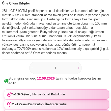
Öne Çıkan Bilgiler
JBL LCT 81C/TM pasif hoparlör, okul derslikleri ve kurumsal ofisler için
metrik 600x600 mm standart asma tavan profiline kusursuz yerleşen panel
form faktöründe tasarlanmıştır. Herhangi bir kırma veya kesme işlemi
gerektirmeden doğrudan tavan grid sistemine oturtulan donanım, 103 mm
derinliğindeki çelik arka kapağıyla dar tavan arkası boşluklarına
mükemmel uyum gösterir. Bünyesinde yüksek vokal anlaşılırlığı üreten
çift konili verimli bir 8 inç sürücü barındırır. 96 dB değerindeki yüksek
hassasiyet altyapısı sayesinde küçük amplifikatörlerden gelen sinyallerini
yüksek ses basınç seviyelerine kayıpsız dönüştürür. Entegre hat
trafosuyla 70V/100V anons hatlarında 10W kademeleriyle çalışabildiği gibi,
döner anahtarla saf 8 Ohm empedans modun
Siparişiniz en geç
12.08.2026
tarihine kadar kargoya teslim
edilir.
%100 Orijinal, Sıfır ve Kapalı Kutu Ürün
2 Yıl Resmi Distribütör / Üretici Garantisi