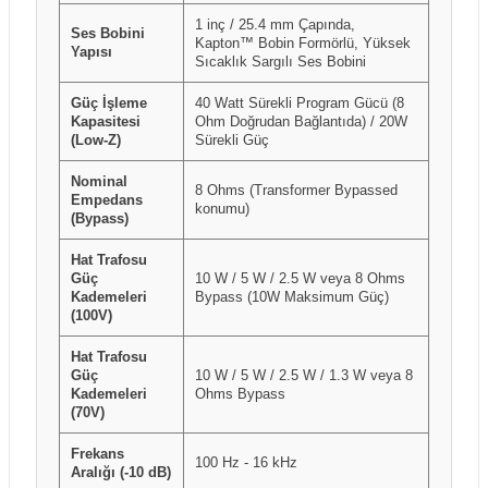
1 inç / 25.4 mm Çapında,
Ses Bobini
Kapton™ Bobin Formörlü, Yüksek
Yapısı
Sıcaklık Sargılı Ses Bobini
Güç İşleme
40 Watt Sürekli Program Gücü (8
Kapasitesi
Ohm Doğrudan Bağlantıda) / 20W
(Low-Z)
Sürekli Güç
Nominal
8 Ohms (Transformer Bypassed
Empedans
konumu)
(Bypass)
Hat Trafosu
Güç
10 W / 5 W / 2.5 W veya 8 Ohms
Kademeleri
Bypass (10W Maksimum Güç)
(100V)
Hat Trafosu
Güç
10 W / 5 W / 2.5 W / 1.3 W veya 8
Kademeleri
Ohms Bypass
(70V)
Frekans
100 Hz - 16 kHz
Aralığı (-10 dB)