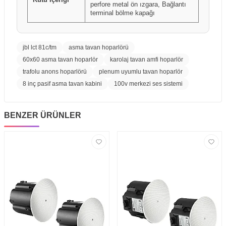
perfore metal ön ızgara, Bağlantı
terminal bölme kapağı
jbl lct 81c/tm
asma tavan hoparlörü
60x60 asma tavan hoparlör
karolaj tavan amfi hoparlör
trafolu anons hoparlörü
plenum uyumlu tavan hoparlör
8 inç pasif asma tavan kabini
100v merkezi ses sistemi
BENZER ÜRÜNLER