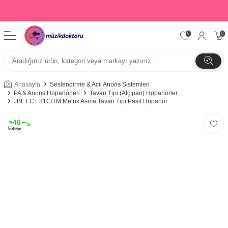
0
0
Anasayfa
Seslendirme & Acil Anons Sistemleri
PA & Anons Hoparlörleri
Tavan Tipi (Alçıpan) Hoparlörler
JBL LCT 81C/TM Metrik Asma Tavan Tipi Pasif Hoparlör
48
%
İndirim