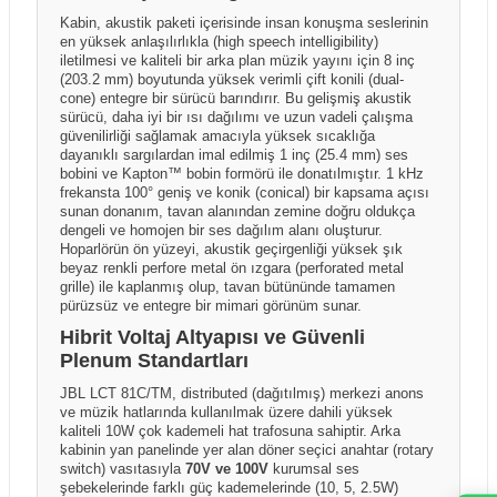
Kabin, akustik paketi içerisinde insan konuşma seslerinin
en yüksek anlaşılırlıkla (high speech intelligibility)
iletilmesi ve kaliteli bir arka plan müzik yayını için 8 inç
(203.2 mm) boyutunda yüksek verimli çift konili (dual-
cone) entegre bir sürücü barındırır. Bu gelişmiş akustik
sürücü, daha iyi bir ısı dağılımı ve uzun vadeli çalışma
güvenilirliği sağlamak amacıyla yüksek sıcaklığa
dayanıklı sargılardan imal edilmiş 1 inç (25.4 mm) ses
bobini ve Kapton™ bobin formörü ile donatılmıştır. 1 kHz
frekansta 100° geniş ve konik (conical) bir kapsama açısı
sunan donanım, tavan alanından zemine doğru oldukça
dengeli ve homojen bir ses dağılım alanı oluşturur.
Hoparlörün ön yüzeyi, akustik geçirgenliği yüksek şık
beyaz renkli perfore metal ön ızgara (perforated metal
grille) ile kaplanmış olup, tavan bütününde tamamen
pürüzsüz ve entegre bir mimari görünüm sunar.
Hibrit Voltaj Altyapısı ve Güvenli
Plenum Standartları
JBL LCT 81C/TM, distributed (dağıtılmış) merkezi anons
ve müzik hatlarında kullanılmak üzere dahili yüksek
kaliteli 10W çok kademeli hat trafosuna sahiptir. Arka
kabinin yan panelinde yer alan döner seçici anahtar (rotary
switch) vasıtasıyla
70V ve 100V
kurumsal ses
şebekelerinde farklı güç kademelerinde (10, 5, 2.5W)