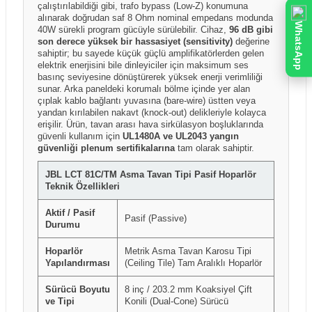
çalıştırılabildiği gibi, trafo bypass (Low-Z) konumuna
alınarak doğrudan saf 8 Ohm nominal empedans modunda
WhatsApp
40W sürekli program gücüyle sürülebilir. Cihaz,
96 dB gibi
son derece yüksek bir hassasiyet (sensitivity)
değerine
sahiptir; bu sayede küçük güçlü amplifikatörlerden gelen
elektrik enerjisini bile dinleyiciler için maksimum ses
basınç seviyesine dönüştürerek yüksek enerji verimliliği
sunar. Arka paneldeki korumalı bölme içinde yer alan
çıplak kablo bağlantı yuvasına (bare-wire) üstten veya
yandan kırılabilen nakavt (knock-out) delikleriyle kolayca
erişilir. Ürün, tavan arası hava sirkülasyon boşluklarında
güvenli kullanım için
UL1480A ve UL2043 yangın
güvenliği plenum sertifikalarına
tam olarak sahiptir.
JBL LCT 81C/TM Asma Tavan Tipi Pasif Hoparlör
Teknik Özellikleri
Aktif / Pasif
Pasif (Passive)
Durumu
Hoparlör
Metrik Asma Tavan Karosu Tipi
Yapılandırması
(Ceiling Tile) Tam Aralıklı Hoparlör
Sürücü Boyutu
8 inç / 203.2 mm Koaksiyel Çift
ve Tipi
Konili (Dual-Cone) Sürücü