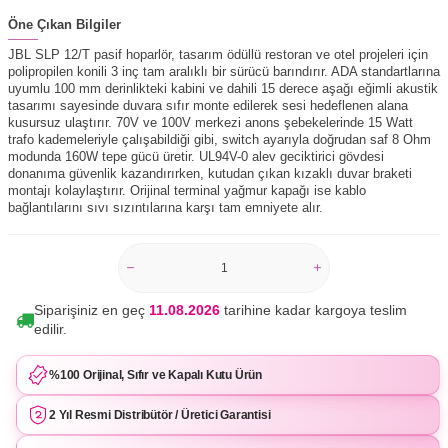
Öne Çıkan Bilgiler
JBL SLP 12/T pasif hoparlör, tasarım ödüllü restoran ve otel projeleri için
polipropilen konili 3 inç tam aralıklı bir sürücü barındırır. ADA standartlarına
uyumlu 100 mm derinlikteki kabini ve dahili 15 derece aşağı eğimli akustik
tasarımı sayesinde duvara sıfır monte edilerek sesi hedeflenen alana
kusursuz ulaştırır. 70V ve 100V merkezi anons şebekelerinde 15 Watt
trafo kademeleriyle çalışabildiği gibi, switch ayarıyla doğrudan saf 8 Ohm
modunda 160W tepe gücü üretir. UL94V-0 alev geciktirici gövdesi
donanıma güvenlik kazandırırken, kutudan çıkan kızaklı duvar braketi
montajı kolaylaştırır. Orijinal terminal yağmur kapağı ise kablo
bağlantılarını sıvı sızıntılarına karşı tam emniyete alır.
Siparişiniz en geç
11.08.2026
tarihine kadar kargoya teslim
edilir.
%100 Orijinal, Sıfır ve Kapalı Kutu Ürün
2 Yıl Resmi Distribütör / Üretici Garantisi