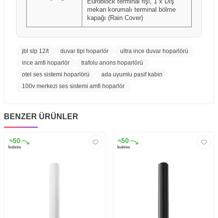
Euroblock terminal fişi, 1 x Dış
mekan korumalı terminal bölme
kapağı (Rain Cover)
jbl slp 12/t
duvar tipi hoparlör
ultra ince duvar hoparlörü
ince amfi hoparlör
trafolu anons hoparlörü
otel ses sistemi hoparlörü
ada uyumlu pasif kabin
100v merkezi ses sistemi amfi hoparlör
BENZER ÜRÜNLER
50
50
%
%
İndirim
İndirim