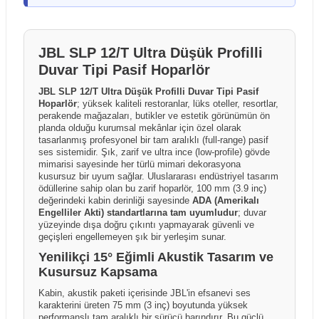
dokümanlar ve katalog verileri esas alınarak
kutuda hasar olmasa bile darbe kaynaklı iç hasar
hazırlanmıştır. Ürünlerin performansı ve kullanım
şüphesi duyarsanız, ürünü mutlaka kargo görevlisiyle
sonuçları; kullanım şekli, kurulum ortamı, elektrik
birlikte açarak kontrol ediniz. Herhangi bir sorun tespit
altyapısı, kullanılan diğer ekipmanlar ve çevresel
JBL SLP 12/T Ultra Düşük Profilli
edilmesi durumunda, teslimat öncesinde kargo
faktörlere bağlı olarak farklılık gösterebilir. Üretici
Duvar Tipi Pasif Hoparlör
görevlisine "Hasar Tespit Tutanağı" tutturulması yasal
firmalar ürün özelliklerinde önceden bildirim
bir zorunluluktur; bu işlem sayesinde taşıma kaynaklı
JBL SLP 12/T Ultra Düşük Profilli Duvar Tipi Pasif
yapmaksızın değişiklik yapma hakkını saklı tutabilir.
hasarlarda kargo firması nezdinde tazmin süreci
Hoparlör
; yüksek kaliteli restoranlar, lüks oteller, resortlar,
Kutu içeriği ve ürünle birlikte sunulan aksesuarlar
başlatılabilirken, tutanaksız teslim alınan gönderilerde
perakende mağazaları, butikler ve estetik görünümün ön
üretici firma ve dağıtım politikalarına bağlı olarak ülke,
planda olduğu kurumsal mekânlar için özel olarak
hasarın taşıma aşamasında oluştuğu ispatlanamadığı
tasarlanmış profesyonel bir tam aralıklı (full-range) pasif
bölge veya parti bazında farklılık gösterebilir. Ürün
için sonradan yapılacak bildirimler kabul
ses sistemidir. Şık, zarif ve ultra ince (low-profile) gövde
sayfalarında yer alan görseller temsilî amaçlı olabilir
edilememektedir.
mimarisi sayesinde her türlü mimari dekorasyona
ve gerçek ürün, kutu içeriği veya renk tonları
kusursuz bir uyum sağlar. Uluslararası endüstriyel tasarım
görsellerden farklılık gösterebilir.
ödüllerine sahip olan bu zarif hoparlör, 100 mm (3.9 inç)
değerindeki kabin derinliği sayesinde
ADA (Amerikalı
Engelliler Akti) standartlarına tam uyumludur
; duvar
yüzeyinde dışa doğru çıkıntı yapmayarak güvenli ve
geçişleri engellemeyen şık bir yerleşim sunar.
Yenilikçi 15° Eğimli Akustik Tasarım ve
Kusursuz Kapsama
Kabin, akustik paketi içerisinde JBL'in efsanevi ses
karakterini üreten 75 mm (3 inç) boyutunda yüksek
performanslı tam aralıklı bir sürücü barındırır. Bu güçlü