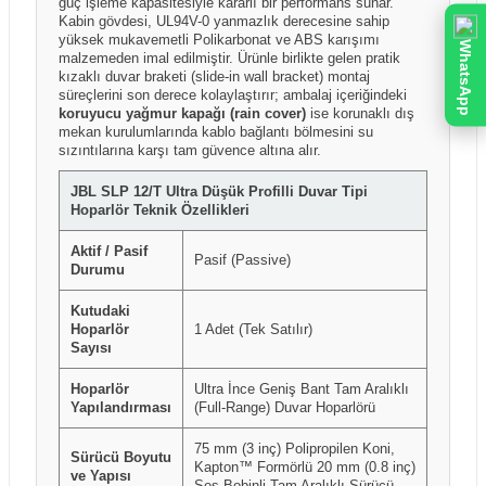
güç işleme kapasitesiyle kararlı bir performans sunar.
Kabin gövdesi, UL94V-0 yanmazlık derecesine sahip
yüksek mukavemetli Polikarbonat ve ABS karışımı
WhatsApp
malzemeden imal edilmiştir. Ürünle birlikte gelen pratik
kızaklı duvar braketi (slide-in wall bracket) montaj
süreçlerini son derece kolaylaştırır; ambalaj içeriğindeki
koruyucu yağmur kapağı (rain cover)
ise korunaklı dış
mekan kurulumlarında kablo bağlantı bölmesini su
sızıntılarına karşı tam güvence altına alır.
JBL SLP 12/T Ultra Düşük Profilli Duvar Tipi
Hoparlör Teknik Özellikleri
Aktif / Pasif
Pasif (Passive)
Durumu
Kutudaki
Hoparlör
1 Adet (Tek Satılır)
Sayısı
Hoparlör
Ultra İnce Geniş Bant Tam Aralıklı
Yapılandırması
(Full-Range) Duvar Hoparlörü
75 mm (3 inç) Polipropilen Koni,
Sürücü Boyutu
Kapton™ Formörlü 20 mm (0.8 inç)
ve Yapısı
Ses Bobinli Tam Aralıklı Sürücü