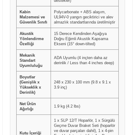
destekler)
Kabin
Polycarbonate + ABS alaşım,
Malzemesi ve
UL94V-0 yangın geciktirici ve alev
Güvenlik Sınıfı
almazlık standartlarında üretilmiştir
Akustik
15 Derece Kendinden Aşağıya
Yönlendirme
Doğru Eğimli Akustik Kapsama
Özelliği
Ekseni (15° down-tilted)
Mekanik
ADA Uyumlu (4 inçten daha az
Standart
derinlik / Less than 4 inches deep)
Uyumluluğu
Boyutlar
(Genişlik x
248 x 230 x 100 mm (9.8 x 9.1 x
Yükseklik x
3.9 inç)
Derinlik)
Net Ürün
1.9 kg (4.2 lbs)
Ağırlığı
1 x SLP 12/T Hoparlör, 1 x Sürgülü
Geçme Duvar Braket Seti (hoparlör
ve duvar parçaları dahil), 1 x 4-pin
Kutu İçeriği