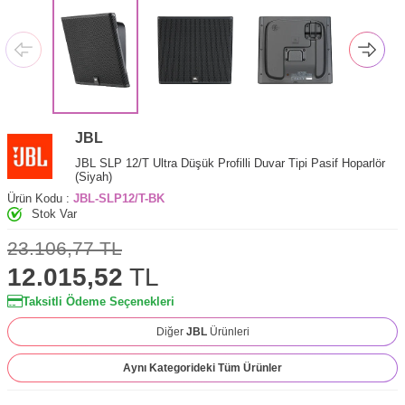
JBL
JBL SLP 12/T Ultra Düşük Profilli Duvar Tipi Pasif Hoparlör
(Siyah)
Ürün Kodu :
JBL-SLP12/T-BK
Stok Var
23.106,77
TL
12.015,52
TL
Taksitli Ödeme Seçenekleri
Diğer
JBL
Ürünleri
Aynı Kategorideki Tüm Ürünler