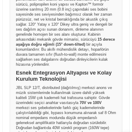
sürücü, polipropilen koni yapısı ve Kapton™ formör
üzerine sarılmış 20 mm (0.8 inç) çapındaki ses bobini
sayesinde ses seviyesinden bağımsız olarak her zaman
pürüzsüz, net ve kristal berraklığında bir akustik çıkış
sağlar. 120° Yatay x 120° Dikey ultra geniş ve dengeli bir
ses dağılım açısı sunan donanım, dinleme alanının
genelinde homojen bir ses alanı oluşturur. Kabinin
arkasındaki mekanik gövde mimarisi, sürücüyü
15 derece
aşağıya doğru eğimli (15° down-tilted)
bir açıyla
konumlandırır. Bu akıllı mühendislik detayı, hoparlörün
duvara tamamen sıfır (flush-to-wall) monte edilmesini
sağlarken ses dalgalarını doğrudan dinleyicilerin kulak
hizasına yönlendirir.
Esnek Entegrasyon Altyapısı ve Kolay
Kurulum Teknolojisi
JBL SLP 12/T, distributed (dağıtılmış) merkezi anons ve
müzik sistemlerinde kullanılmak üzere dahili yüksek
kaliteli 15W çok kademeli hat trafosuna sahiptir. Gövde
üzerindeki seçici anahtar vasıtasıyla
70V ve 100V
merkezi ses şebekelerinde farklı güç kademelerinde
çalıştırılabildiği gibi, bypass konumuna alınarak saf 8 Ohm
nominal empedans modunda düşük empedanslı
geleneksel amplifikatör hatlarıyla doğrudan sürülebilir.
Doğrudan bağlantıda 40W sürekli program (160W tepe)