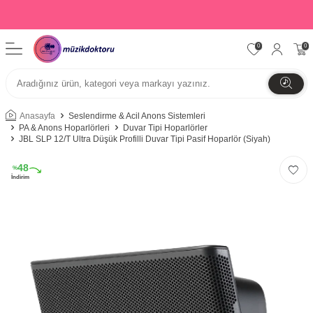
0
0
Anasayfa
Seslendirme & Acil Anons Sistemleri
PA & Anons Hoparlörleri
Duvar Tipi Hoparlörler
JBL SLP 12/T Ultra Düşük Profilli Duvar Tipi Pasif Hoparlör (Siyah)
48
%
İndirim