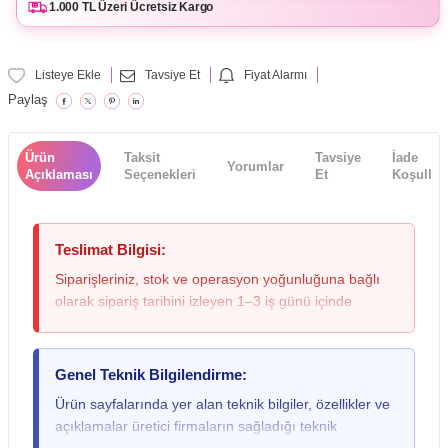
1.000 TL Üzeri Ücretsiz Kargo
Listeye Ekle
Tavsiye Et
Fiyat Alarmı
Paylaş
Ürün
Taksit
Tavsiye
İade
Yorumlar
Açıklaması
Seçenekleri
Et
Koşulları
Teslimat Bilgisi:
Siparişleriniz, stok ve operasyon yoğunluğuna bağlı
olarak sipariş tarihini izleyen 1–3 iş günü içinde
kargoya verilmektedir; yoğun dönemlerde bu süre
değişebileceğinden lütfen siparişinizi oluştururken bu
durumu göz önünde bulundurunuz. Teslimat sırasında
Genel Teknik Bilgilendirme:
kargo paketinde ezilme, ıslanma veya yırtılma gibi
Ürün sayfalarında yer alan teknik bilgiler, özellikler ve
fiziksel bir hasar fark ederseniz ya da gitar, keman,
açıklamalar üretici firmaların sağladığı teknik
davul gibi yüksek hassasiyete sahip ürünlerde dış