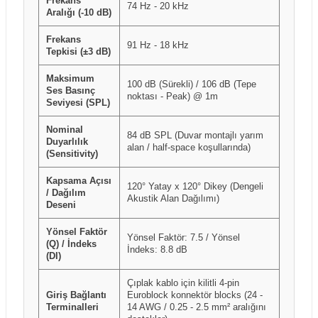
Frekans
74 Hz - 20 kHz
Aralığı (-10 dB)
Frekans
91 Hz - 18 kHz
Tepkisi (±3 dB)
Maksimum
100 dB (Sürekli) / 106 dB (Tepe
Ses Basınç
noktası - Peak) @ 1m
Seviyesi (SPL)
Nominal
84 dB SPL (Duvar montajlı yarım
Duyarlılık
alan / half-space koşullarında)
(Sensitivity)
Kapsama Açısı
120° Yatay x 120° Dikey (Dengeli
/ Dağılım
Akustik Alan Dağılımı)
Deseni
Yönsel Faktör
Yönsel Faktör: 7.5 / Yönsel
(Q) / İndeks
İndeks: 8.8 dB
(DI)
Çıplak kablo için kilitli 4-pin
Giriş Bağlantı
Euroblock konnektör blocks (24 -
Terminalleri
14 AWG / 0.25 - 2.5 mm² aralığını