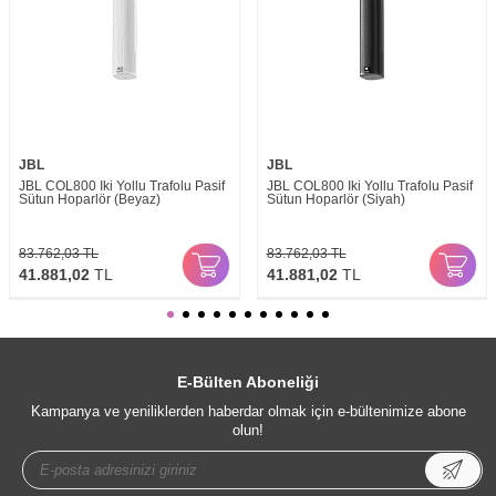
JBL
JBL
JBL COL800 İki Yollu Trafolu Pasif
JBL COL800 İki Yollu Trafolu Pasif
Sütun Hoparlör (Beyaz)
Sütun Hoparlör (Siyah)
83.762,03
TL
83.762,03
TL
41.881,02
TL
41.881,02
TL
E-Bülten Aboneliği
Kampanya ve yeniliklerden haberdar olmak için e-bültenimize abone
olun!