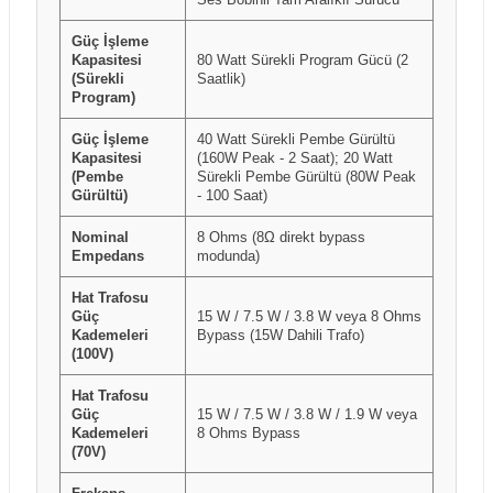
Güç İşleme
Kapasitesi
80 Watt Sürekli Program Gücü (2
(Sürekli
Saatlik)
Program)
Güç İşleme
40 Watt Sürekli Pembe Gürültü
Kapasitesi
(160W Peak - 2 Saat); 20 Watt
(Pembe
Sürekli Pembe Gürültü (80W Peak
Gürültü)
- 100 Saat)
Nominal
8 Ohms (8Ω direkt bypass
Empedans
modunda)
Hat Trafosu
Güç
15 W / 7.5 W / 3.8 W veya 8 Ohms
Kademeleri
Bypass (15W Dahili Trafo)
(100V)
Hat Trafosu
Güç
15 W / 7.5 W / 3.8 W / 1.9 W veya
Kademeleri
8 Ohms Bypass
(70V)