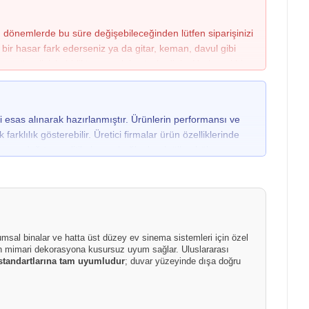
n dönemlerde bu süre değişebileceğinden lütfen siparişinizi
ir hasar fark ederseniz ya da gitar, keman, davul gibi
görevlisiyle birlikte açarak kontrol ediniz. Herhangi bir
tur; bu işlem sayesinde taşıma kaynaklı hasarlarda kargo
lanamadığı için sonradan yapılacak bildirimler kabul
eri esas alınarak hazırlanmıştır. Ürünlerin performansı ve
arklılık gösterebilir. Üretici firmalar ürün özelliklerinde
rma ve dağıtım politikalarına bağlı olarak ülke, bölge veya
tonları görsellerden farklılık gösterebilir.
urumsal binalar ve hatta üst düzey ev sinema sistemleri için özel
odern mimari dekorasyona kusursuz uyum sağlar. Uluslararası
 standartlarına tam uyumludur
; duvar yüzeyinde dışa doğru