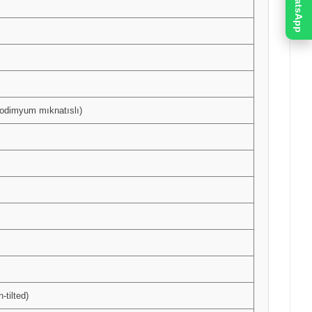
WhatsApp
neodimyum mıknatıslı)
tilted)