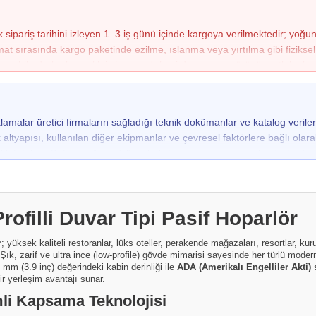
 sipariş tarihini izleyen 1–3 iş günü içinde kargoya verilmektedir; yoğu
sırasında kargo paketinde ezilme, ıslanma veya yırtılma gibi fiziksel b
a bile darbe kaynaklı iç hasar şüphesi duyarsanız, ürünü mutlaka kargo 
 görevlisine "Hasar Tespit Tutanağı" tutturulması yasal bir zorunluluk
sız teslim alınan gönderilerde hasarın taşıma aşamasında oluştuğu ispat
çıklamalar üretici firmaların sağladığı teknik dokümanlar ve katalog veril
altyapısı, kullanılan diğer ekipmanlar ve çevresel faktörlere bağlı olarak f
tutabilir. Kutu içeriği ve ürünle birlikte sunulan aksesuarlar üretici fi
lan görseller temsilî amaçlı olabilir ve gerçek ürün, kutu içeriği veya renk 
ofilli Duvar Tipi Pasif Hoparlör
r
; yüksek kaliteli restoranlar, lüks oteller, perakende mağazaları, resortlar, k
dir. Şık, zarif ve ultra ince (low-profile) gövde mimarisi sayesinde her türlü m
 mm (3.9 inç) değerindeki kabin derinliği ile
ADA (Amerikalı Engelliler Akti)
r yerleşim avantajı sunar.
mli Kapsama Teknolojisi