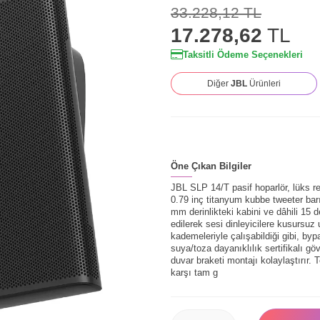
33.228,12
TL
17.278,62
TL
Taksitli Ödeme Seçenekleri
Diğer
JBL
Ürünleri
Öne Çıkan Bilgiler
JBL SLP 14/T pasif hoparlör, lüks res
0.79 inç titanyum kubbe tweeter barı
mm derinlikteki kabini ve dâhili 15 
edilerek sesi dinleyicilere kusursuz
kademeleriyle çalışabildiği gibi, b
suya/toza dayanıklılık sertifikalı 
duvar braketi montajı kolaylaştırır. 
karşı tam g