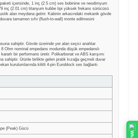
k paketi içerisinde, 1 inç (2.5 cm) ses bobinine ve neodimyum
 0.79 inç (2.01 cm) titanyum kubbe tipi yüksek frekans sürücüsü
akustik alan meydana getirir. Kabinin arkasındaki mekanik gövde
 duvara tamamen sıfır (flush-to-wall) monte edilmesini
osuna sahiptir. Gövde üzerinde yer alan seçici anahtar
n saf 8 Ohm nominal empedans modunda düşük empedanslı
 kararlı bir performans üretir. Polikarbonat ve ABS karışımı
na sahiptir. Ürünle birlikte gelen pratik kızağa geçmeli duvar
mekan kurulumlarında kilitli 4-pin Euroblock ses bağlantı
epe (Peak) Gücü