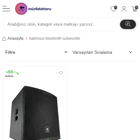
0
0
Anasayfa
kablosuz bluetooth subwoofer
Filtre
55
%
İndirim