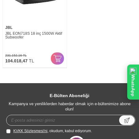
JBL
JBL EON718S 18 inç 1500W Aktif
Subwoofer
231.152,16
TL
104.018,47
TL
WhatsApp
E-Bülten Aboneliği
Kampanya ve yeniliklerden haberdar olmak için e-bültenimize abone
olun!
KVKK Sözleşmesi'ni
, okudum, kabul ediyorum.