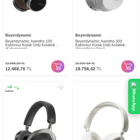
Beyerdynamic
Beyerdynamic
Beyerdynamic Aventho 100
Beyerdynamic Aventho 300
Kablosuz Kulak Üstü Kulaklık
Kablosuz Kulak Üstü Kulaklık
(Kahverengi)
(İskandinav Grisi)
12.988,29
TL
19.537,94
TL
12.468,76
TL
18.756,42
TL
4
%
WhatsApp
İndirim