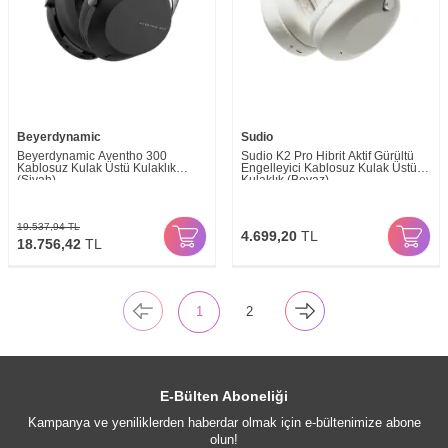
Beyerdynamic
Sudio
Beyerdynamic Aventho 300
Sudio K2 Pro Hibrit Aktif Gürültü
Kablosuz Kulak Üstü Kulaklık
Engelleyici Kablosuz Kulak Üstü
(Siyah)
Kulaklık (Beyaz)
19.537,94
TL
4.699,20
TL
18.756,42
TL
1
2
E-Bülten Aboneliği
Kampanya ve yeniliklerden haberdar olmak için e-bültenimize abone
olun!