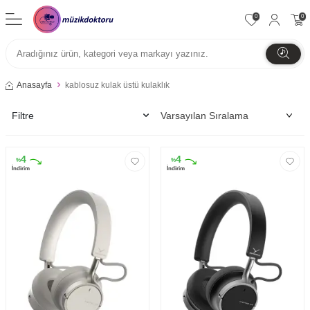
0
0
Anasayfa
kablosuz kulak üstü kulaklık
Filtre
4
4
%
%
İndirim
İndirim