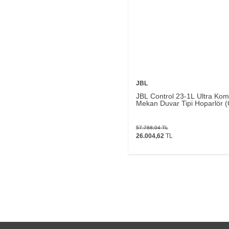
JBL
JBL Control 23-1L Ultra Kompa
Mekan Duvar Tipi Hoparlör (Ç
57.788,04
TL
26.004,62
TL