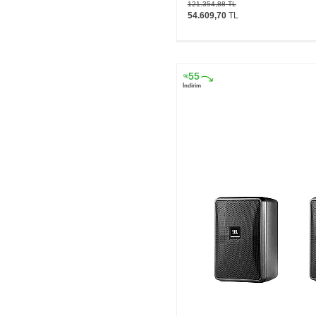
121.354,88
TL
54.609,70
TL
55
%
İndirim