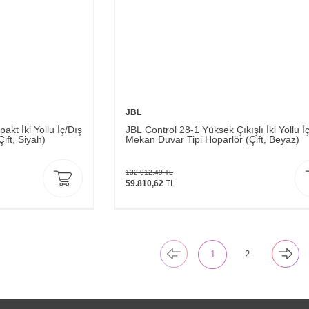
JBL
kt İki Yollu İç/Dış
JBL Control 28-1 Yüksek Çıkışlı İki Yollu İ
ift, Siyah)
Mekan Duvar Tipi Hoparlör (Çift, Beyaz)
132.912,49
TL
59.810,62
TL
1
2