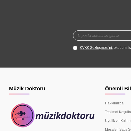
KVKK Sözleşmesi'ni
, okudum, k
Müzik Doktoru
Önemli Bil
Hakkımızda
Teslimat Koşulla
Üyelik ve Kullan
Mesafeli Satış 