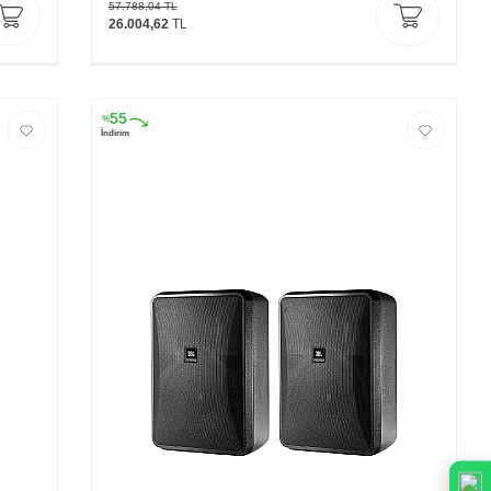
57.788,04
TL
26.004,62
TL
55
%
İndirim