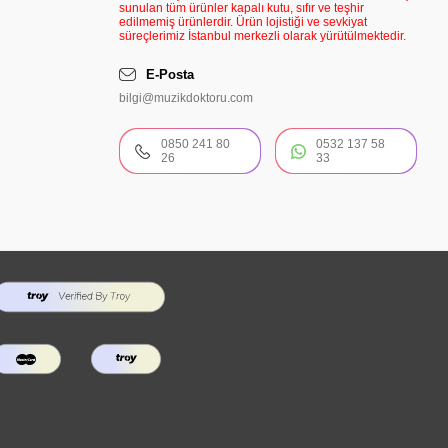
sunulan tüm ürünler kapalı kutu, sıfır ve teşhir
edilmemiş ürünlerdir. Ürün lojistiği ve sevkiyat
süreçlerimiz İstanbul merkezli olarak yürütülmektedir.
E-Posta
bilgi@muzikdoktoru.com
0850 241 80
0532 137 58
26
33