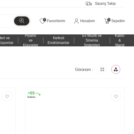
Sipariş Takip
0
0
Favorilerim
Hesabım
Sepetim
Piyano
Ev Müzik ve
Kablo
teri ve
Nefesli
ve
Sinema
&
üsyonlar
Enstrümanlar
Klavyeler
Sistemleri
Stand
Görünüm :
55
%
İndirim