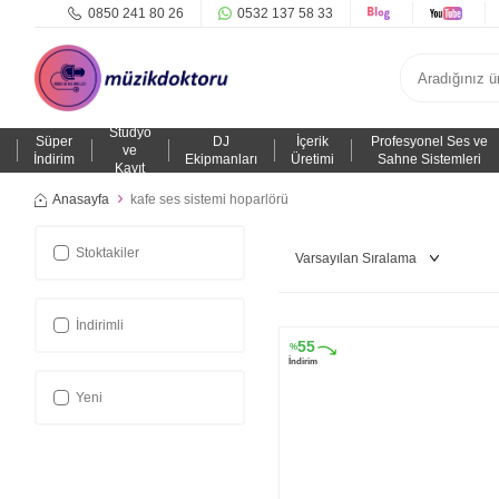
0850 241 80 26
0532 137 58 33
Stüdyo
Süper
DJ
İçerik
Profesyonel Ses ve
ve
İndirim
Ekipmanları
Üretimi
Sahne Sistemleri
Kayıt
Anasayfa
kafe ses sistemi hoparlörü
Stoktakiler
İndirimli
55
%
İndirim
Yeni