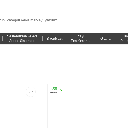
Seslendirme ve Acil
Yaylı
Ba
Broadcast
Gitarlar
Anons Sistemleri
Enstrümanlar
Perk
55
%
İndirim