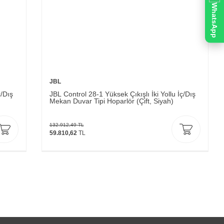
WhatsApp
JBL
ç/Dış
JBL Control 28-1 Yüksek Çıkışlı İki Yollu İç/Dış
Mekan Duvar Tipi Hoparlör (Çift, Siyah)
132.912,49
TL
59.810,62
TL