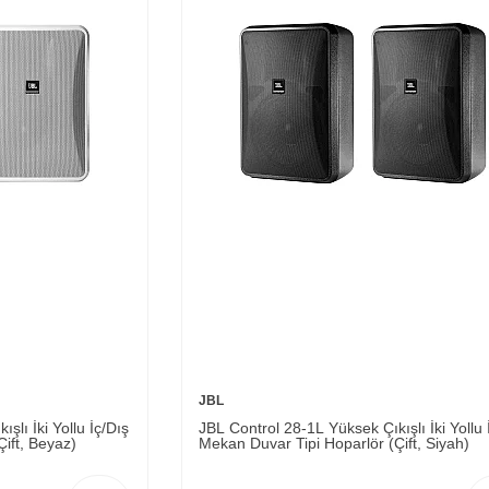
JBL
şlı İki Yollu İç/Dış
JBL Control 28-1L Yüksek Çıkışlı İki Yollu 
ift, Beyaz)
Mekan Duvar Tipi Hoparlör (Çift, Siyah)