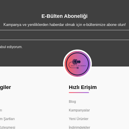
E-Bülten Aboneliği
Kampanya ve yeniliklerden haberdar olmak için e-bültenimize abone olun!
abul ediyorum.
giler
Hızlı Erişim
Blog
rı
Kampanyalar
m Şartları
Yeni Ürünler
Sözleşmesi
İndirimdekiler