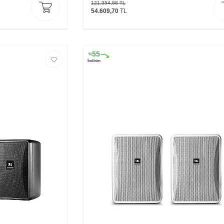
121.354,88
TL
54.609,70
TL
55
%
İndirim