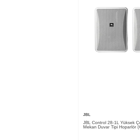
JBL
JBL Control 28-1L Yüksek Çıkı
Mekan Duvar Tipi Hoparlör (Ç