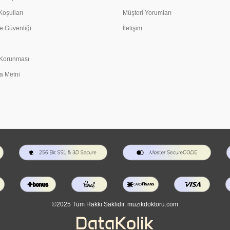
Koşulları
Müşteri Yorumları
e Güvenliği
İletişim
n Korunması
a Metni
©2025 Tüm Hakkı Saklıdır. muzikdoktoru.com